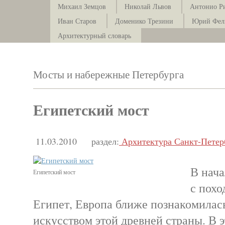
Михаил Земцов
Николай Львов
Антонио Р
Иван Старов
Доменико Трезини
Юрий Фел
Архитектурный словарь
Мосты и набережные Петербурга
Египетский мост
11.03.2010
раздел:
Архитектура Санкт-Петер
В нача
Египетский мост
с похо
Египет, Европа ближе познакомилас
искусством этой древней страны. В э