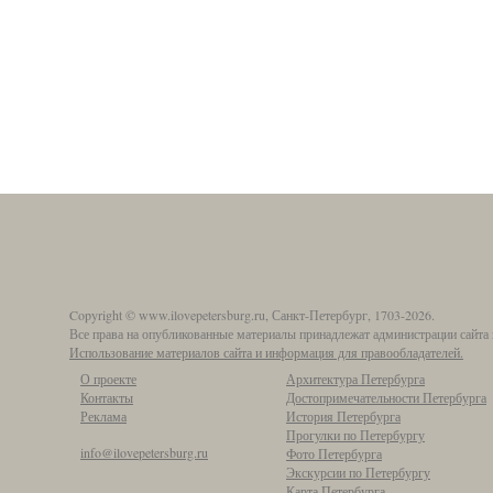
Copyright © www.ilovepetersburg.ru, Санкт-Петербург, 1703-2026.
Все права на опубликованные материалы принадлежат администрации сайта 
Использование материалов сайта и информация для правообладателей.
О проекте
Архитектура Петербурга
Контакты
Достопримечательности Петербурга
Реклама
История Петербурга
Прогулки по Петербургу
info@ilovepetersburg.ru
Фото Петербурга
Экскурсии по Петербургу
Карта Петербурга