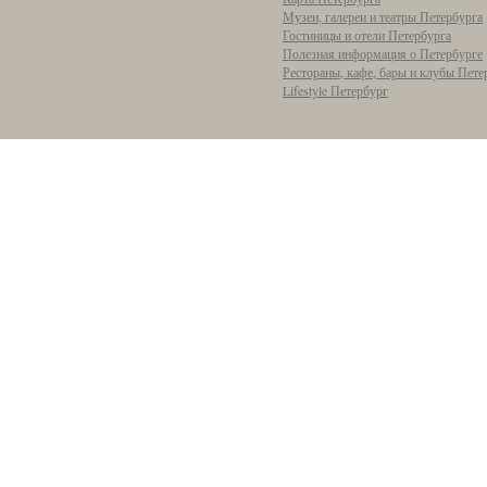
Музеи, галереи и театры Петербурга
Гостиницы и отели Петербурга
Полезная информация о Петербурге
Рестораны, кафе, бары и клубы Пете
Lifestyle Петербург