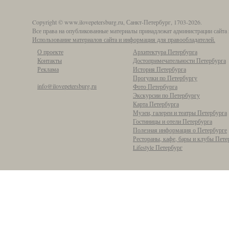
Copyright © www.ilovepetersburg.ru, Санкт-Петербург, 1703-2026.
Все права на опубликованные материалы принадлежат администрации сайта 
Использование материалов сайта и информация для правообладателей.
О проекте
Архитектура Петербурга
Контакты
Достопримечательности Петербурга
Реклама
История Петербурга
Прогулки по Петербургу
info@ilovepetersburg.ru
Фото Петербурга
Экскурсии по Петербургу
Карта Петербурга
Музеи, галереи и театры Петербурга
Гостиницы и отели Петербурга
Полезная информация о Петербурге
Рестораны, кафе, бары и клубы Пете
Lifestyle Петербург