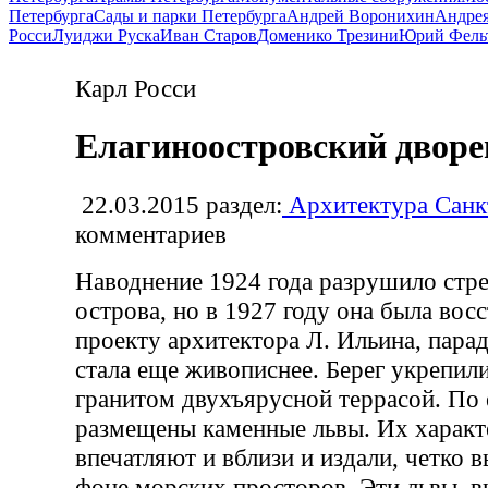
Петербурга
Сады и парки Петербурга
Андрей Воронихин
Андрея
Росси
Луиджи Руска
Иван Старов
Доменико Трезини
Юрий Фель
Карл Росси
Елагиноостровский дворе
22.03.2015
раздел:
Архитектура Санк
комментариев
Наводнение 1924 года разрушило стре
острова, но в 1927 году она была вос
проекту архитектора Л. Ильина, пара
стала еще живописнее. Берег укрепил
гранитом двухъярусной террасой. По 
размещены каменные львы. Их характ
впечатляют и вблизи и издали, четко 
фоне морских просторов. Эти львы, в