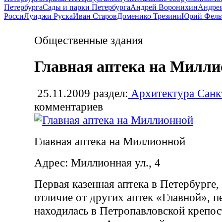
Петербурга
Сады и парки Петербурга
Андрей Воронихин
Андрея
Росси
Луиджи Руска
Иван Старов
Доменико Трезини
Юрий Фель
Общественные здания
Главная аптека на Милл
25.11.2009
раздел:
Архитектура Санк
комментариев
Главная аптека на Миллионной
Адрес: Миллионная ул., 4
Первая казенная аптека в Петербурге,
отличие от других аптек «Главной», 
находилась в Петропавловской крепост