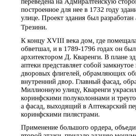
переведена на Адмиралтейскую сторон
построенное для нее в 1732 году зда
улице. Проект здания был разработан
Трезини.
К концу XVIII века дом, где помещала
обветшал, и в 1789-1796 годах он бы
архитектором Д. Кваренги. В плане з
аптеки представляет собой замкнутое
дворовых флигелей, обрамляющих о
внутренний двор. Главный фасад, об
Миллионную улицу, Кваренги украси
коринфскими полуколоннами и треуг
а фасад, выходящий в Аптекарский пе
коринфскими пилястрами.
Применение большого ордера, объед
второй этажи, придало зданию монум