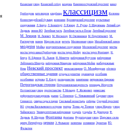
Казанская улица
Казанский собор
казармы
Каменноостровский проспект
канал
классицизм
Грибоедова
католицизм
кладбища
Коломна
я
культовые
Конногвардейский бульвар
конюшни
Кронверкский проспект
сооружения
Л. Руска
Летний сад
Л. Бенуа
Л. Бонштедт
Л. Кленце
Л. Шарлемань
Лидваль
линии ВО
Литейная часть
Литейная часть и Пески
Литейный проспект
М. Земцов
М.
М. Лялевич
М. Месмахер
М. Овсянников
М. Перетяткович
Расторгуев
манеж
Марсово поле
мечеть
Миллионная улица
Михайловский замок
модерн
Мойка
мосты
монументальные сооружения
Московский проспект
мосты через канал Грибоедова
мосты через Мойку
мосты через Фонтанку
Н.
Н. Львов
Бенуа
Н. Ефимов
Н. Микетти
набережная Кутузова
набережная
набережные
Лейтенанта Шмидта
набережная Макарова
набережная Мойки
Невский проспект
О. Монферран
неоклассицизм
Нева
обелиск
общественные здания
особняк
ограды и решетки
оранжерея
особняки
острова
петровское барокко
П. Клодт
палладианство
памятники
Петроградская сторона
площадь Искусств
Петропавловская крепость
ренессанс
Почтамтская улица
протестанство
Р. Мельцер
Р. Желязевич
С. Чевакинский
реформаторская церковь
рынки
С. Пименов
Садовая улица
соборы
Сенная пл.
скверы сады и парки
Смольный монастырь
Средний проспект
Тома де Томон
ВО
стрелка Васильевского острова
театры
улица Марата
улица
Чайковского
Университетская набережная
усадьба
усадьбы
Ф. Демерцов
Ф.
Фонтанка
Царское село
Лидваль
Ф. Шедрин
фонтаны
Фурштадская улица
церкви
Ю.
центр Петербурга
эллинизм
Э. Фальконе
эклектика
Эрмитаж
Фельтен