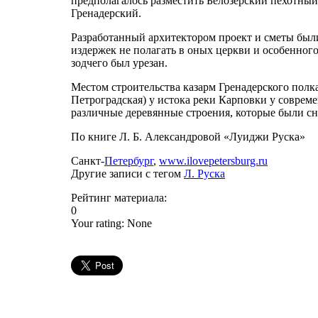
предполагалось разместить Белозерский пехотный
Гренадерский.
Разработанный архитектором проект и сметы был
издержек не полагать в оных церкви и особенного
зодчего был урезан.
Местом строительства казарм Гренадерского полк
Петроградская) у истока реки Карповки у совреме
различные деревянные строения, которые были сне
По книге Л. Б. Александровой «Луиджи Руска»
Санкт-
Петербург
,
www.ilovepetersburg.ru
Другие записи с тегом
Л. Руска
Рейтинг материала:
0
Your rating:
None