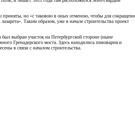
 полк, и лишь с 1811 года там расположился лейб-гвардии
и приняты, но «с таковою в оных отменою, чтобы для сокращени
 лазарета». Таким образом, уже в начале строительства проект
а был выбран участок на Петербургской стороне (ныне
нного Гренадерского моста. Здесь находились пивоварня и
сены в связи с началом строительства.