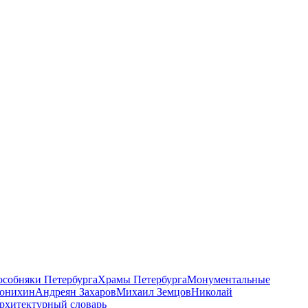
 особняки Петербурга
Храмы Петербурга
Монументальные
онихин
Андреян Захаров
Михаил Земцов
Николай
рхитектурный словарь