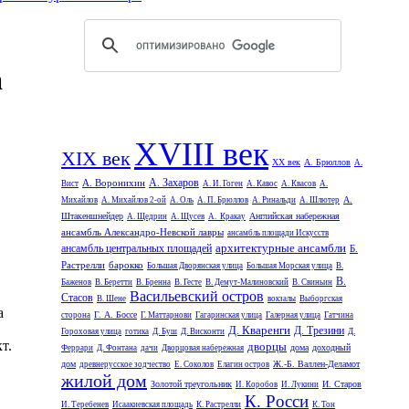
а
XVIII век
XIX век
XX век
А. Брюллов
А.
А. Захаров
А. Воронихин
Вист
А. И. Гоген
А. Кавос
А. Квасов
А.
А.
Михайлов
А. Михайлов 2-ой
А. Оль
А. П. Брюллов
А. Ринальди
А. Шлютер
Штакеншнейдер
Английская набережная
А. Щедрин
А. Щусев
А. Кракау
ансамбль Александро-Невской лавры
ансамбль площади Искусств
архитектурные ансамбли
ансамбль центральных площадей
Б.
Растрелли
барокко
Большая Дворянская улица
Большая Морская улица
В.
В.
Баженов
В. Беретти
В. Бренна
В. Гесте
В. Демут-Малиновский
В. Свиньин
Васильевский остров
Стасов
В. Шене
вокзалы
Выборгская
а
Г. А. Боссе
сторона
Г. Маттарнови
Гагаринская улица
Галерная улица
Гатчина
Д. Кваренги
Д. Трезини
Гороховая улица
готика
Д. Буш
Д. Висконти
Д.
т.
дворцы
дома
доходный
Феррари
Д. Фонтана
дачи
Дворцовая набережная
дом
Ж.-Б. Валлен-Деламот
древнерусское зодчество
Е. Соколов
Елагин остров
жилой дом
Золотой треугольник
И. Старов
И. Коробов
И. Лукини
К. Росси
И. Теребенев
Исаакиевская площадь
К. Растрелли
К. Тон