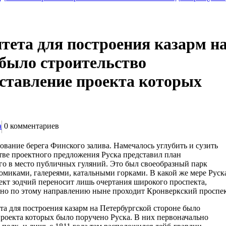
тета для построения казарм н
 было строительство
оставление проекта которых
а
0
комментариев
ование берега Финского залива. Намечалось углубить и сузить
стве проектного предложения Руска представил план
го в место публичных гуляний. Это был своеобразный парк
миками, галереями, катальными горками. В какой же мере Руск
ект зодчий переносит лишь очертания широкого проспекта,
но по этому направлению ныне проходит Кронверкский проспек
а для построения казарм на Петербургской стороне было
проекта которых было поручено Руска. В них первоначально