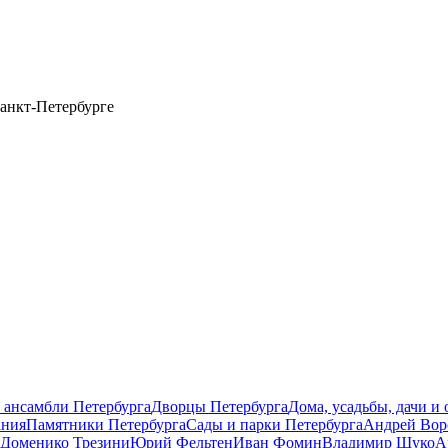
анкт-Петербурге
 ансамбли Петербурга
Дворцы Петербурга
Дома, усадьбы, дачи и
ания
Памятники Петербурга
Сады и парки Петербурга
Андрей Вор
Доменико Трезини
Юрий Фельтен
Иван Фомин
Владимир Щуко
А