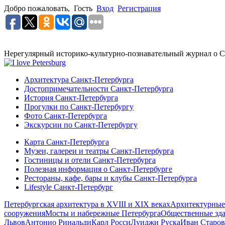
Добро пожаловать,
Гость
Вход
Регистрация
Нерегулярный историко-культурно-познавательный журнал о С
Архитектура Санкт-Петербурга
Достопримечательности Санкт-Петербурга
История Санкт-Петербурга
Прогулки по Санкт-Петербургу
Фото Санкт-Петербурга
Экскурсии по Санкт-Петербургу
Карта Санкт-Петербурга
Музеи, галереи и театры Санкт-Петербурга
Гостиницы и отели Санкт-Петербурга
Полезная информация о Санкт-Петербурге
Рестораны, кафе, бары и клубы Санкт-Петербурга
Lifestyle Санкт-Петербург
Петербургская архитектура в XVIII и XIX веках
Архитектурные
сооружения
Мосты и набережные Петербурга
Общественные зд
Львов
Антонио Ринальди
Карл Росси
Луиджи Руска
Иван Старов