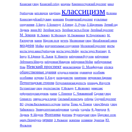
Казанская улица
Казанский собор
казармы
Каменноостровский проспект
канал
классицизм
Грибоедова
католицизм
кладбища
Коломна
культовые
Конногвардейский бульвар
конюшни
Кронверкский проспект
сооружения
Л. Руска
Летний сад
Л. Бенуа
Л. Бонштедт
Л. Кленце
Л. Шарлемань
Лидваль
линии ВО
Литейная часть
Литейная часть и Пески
Литейный проспект
М. Земцов
М.
М. Лялевич
М. Месмахер
М. Овсянников
М. Перетяткович
Расторгуев
манеж
Марсово поле
мечеть
Миллионная улица
Михайловский замок
модерн
Мойка
мосты
монументальные сооружения
Московский проспект
мосты через канал Грибоедова
мосты через Мойку
мосты через Фонтанку
Н.
Н. Львов
Бенуа
Н. Ефимов
Н. Микетти
набережная Кутузова
набережная
набережные
Лейтенанта Шмидта
набережная Макарова
набережная Мойки
Невский проспект
О. Монферран
неоклассицизм
Нева
обелиск
общественные здания
особняк
ограды и решетки
оранжерея
особняки
острова
петровское барокко
П. Клодт
палладианство
памятники
Петроградская сторона
площадь Искусств
Петропавловская крепость
ренессанс
Почтамтская улица
протестанство
Р. Мельцер
Р. Желязевич
С. Чевакинский
реформаторская церковь
рынки
С. Пименов
Садовая улица
соборы
Сенная пл.
скверы сады и парки
Смольный монастырь
Средний проспект
Тома де Томон
ВО
стрелка Васильевского острова
театры
улица Марата
улица
Чайковского
Университетская набережная
усадьба
усадьбы
Ф. Демерцов
Ф.
Фонтанка
Царское село
Лидваль
Ф. Шедрин
фонтаны
Фурштадская улица
церкви
Ю.
центр Петербурга
эллинизм
Э. Фальконе
эклектика
Эрмитаж
Фельтен