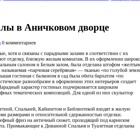
алы в Аничковом дворце
а
0
комментариев
е, хотя и связаны с парадными залами в соответствии с их
еют отделку, близкую жилым комнатам. В их оформлении широк
ыкальным салоном и Белым залом, была отделана штофом «желты
 называемая «парчовая серебряная» — тканью «по голубой земле
шая гостиная с балконом в сад была обита бархатом «по
стическое разнообразие в оформлении этих интерьеров создает
Парадный характер гостиных подчеркивается широким
ефных тематических композиций. Для одной из них скульптор
етной, Спальней, Кабинетом и Библиотекой входят в жилую
ми размерами и относительной сдержанностью отделки.
ьефный фриз на античный сюжет, проходящий под карнизом
вета. Примыкающие к Диванной Спальня и Туалетная отделаны