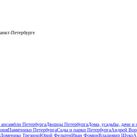
анкт-Петербурге
 ансамбли Петербурга
Дворцы Петербурга
Дома, усадьбы, дачи и
ания
Памятники Петербурга
Сады и парки Петербурга
Андрей Вор
Доменико Трезини
Юрий Фельтен
Иван Фомин
Владимир Щуко
А