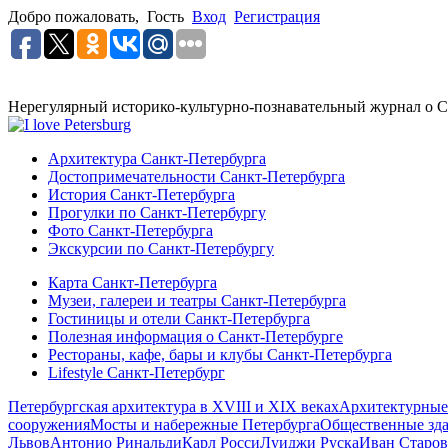
Добро пожаловать,
Гость
Вход
Регистрация
Нерегулярный историко-культурно-познавательный журнал о С
Архитектура Санкт-Петербурга
Достопримечательности Санкт-Петербурга
История Санкт-Петербурга
Прогулки по Санкт-Петербургу
Фото Санкт-Петербурга
Экскурсии по Санкт-Петербургу
Карта Санкт-Петербурга
Музеи, галереи и театры Санкт-Петербурга
Гостиницы и отели Санкт-Петербурга
Полезная информация о Санкт-Петербурге
Рестораны, кафе, бары и клубы Санкт-Петербурга
Lifestyle Санкт-Петербург
Петербургская архитектура в XVIII и XIX веках
Архитектурные
сооружения
Мосты и набережные Петербурга
Общественные зд
Львов
Антонио Ринальди
Карл Росси
Луиджи Руска
Иван Старов