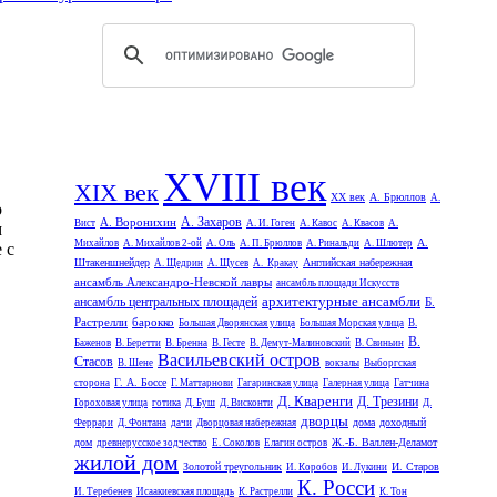
XVIII век
XIX век
XX век
А. Брюллов
А.
о
А. Захаров
А. Воронихин
Вист
А. И. Гоген
А. Кавос
А. Квасов
А.
м
А.
Михайлов
А. Михайлов 2-ой
А. Оль
А. П. Брюллов
А. Ринальди
А. Шлютер
 с
Штакеншнейдер
Английская набережная
А. Щедрин
А. Щусев
А. Кракау
ансамбль Александро-Невской лавры
ансамбль площади Искусств
архитектурные ансамбли
ансамбль центральных площадей
Б.
Растрелли
барокко
Большая Дворянская улица
Большая Морская улица
В.
В.
Баженов
В. Беретти
В. Бренна
В. Гесте
В. Демут-Малиновский
В. Свиньин
Васильевский остров
Стасов
В. Шене
вокзалы
Выборгская
Г. А. Боссе
сторона
Г. Маттарнови
Гагаринская улица
Галерная улица
Гатчина
Д. Кваренги
Д. Трезини
Гороховая улица
готика
Д. Буш
Д. Висконти
Д.
дворцы
дома
доходный
Феррари
Д. Фонтана
дачи
Дворцовая набережная
дом
Ж.-Б. Валлен-Деламот
древнерусское зодчество
Е. Соколов
Елагин остров
жилой дом
Золотой треугольник
И. Старов
И. Коробов
И. Лукини
К. Росси
И. Теребенев
Исаакиевская площадь
К. Растрелли
К. Тон