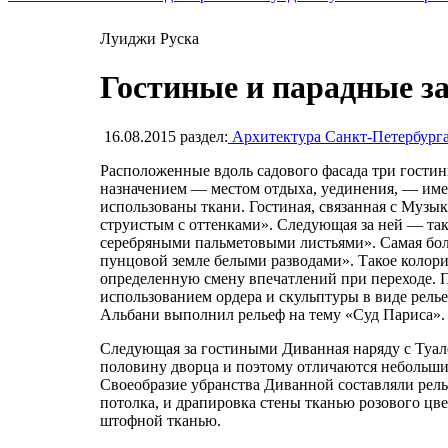
Луиджи Руска
Гостиные и парадные з
16.08.2015
раздел:
Архитектура Санкт-Петербург
Расположенные вдоль садового фасада три гостины
назначением — местом отдыха, уединения, — им
использованы ткани. Гостиная, связанная с Муз
струистым с оттенками». Следующая за ней — так
серебряными пальметовыми листьями». Самая боль
пунцовой земле белыми разводами». Такое колори
определенную смену впечатлений при переходе. 
использованием ордера и скульптуры в виде рель
Альбани выполнил рельеф на тему «Суд Париса».
Следующая за гостиными Диванная наряду с Туал
половину дворца и поэтому отличаются небольши
Своеобразие убранства Диванной составляли рел
потолка, и драпировка стены тканью розового ц
штофной тканью.