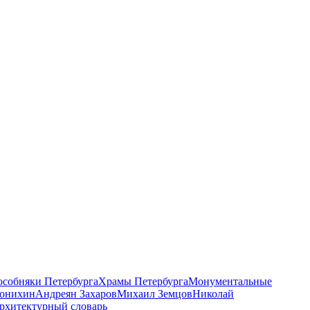
 особняки Петербурга
Храмы Петербурга
Монументальные
онихин
Андреян Захаров
Михаил Земцов
Николай
рхитектурный словарь