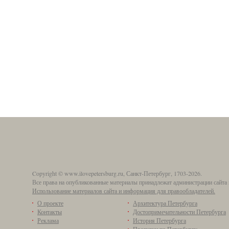
Copyright © www.ilovepetersburg.ru, Санкт-Петербург, 1703-2026.
Все права на опубликованные материалы принадлежат администрации сайта 
Использование материалов сайта и информация для правообладателей.
О проекте
Архитектура Петербурга
Контакты
Достопримечательности Петербурга
Реклама
История Петербурга