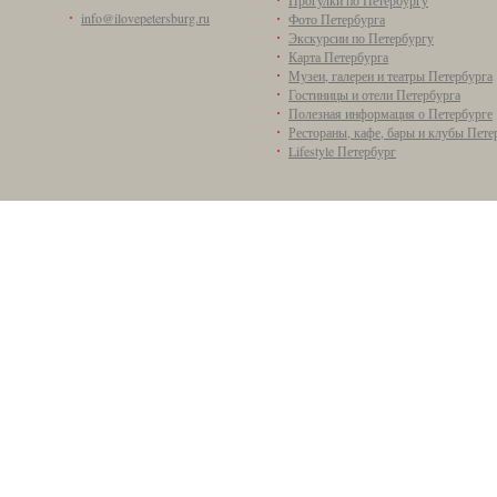
Прогулки по Петербургу
info@ilovepetersburg.ru
Фото Петербурга
Экскурсии по Петербургу
Карта Петербурга
Музеи, галереи и театры Петербурга
Гостиницы и отели Петербурга
Полезная информация о Петербурге
Рестораны, кафе, бары и клубы Пете
Lifestyle Петербург