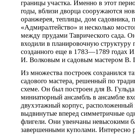
границы участка. Именно в этот пери
годы, вблизи дворца сооружаются нов
оранжерея, теплицы, дом садовника, 
«Адмиралтейство» и несколько мосто
между прудами Таврического сада. О
входили в планировочную структуру п
созданного еще в 1783—1789 годах И.
И. Волковым и садовым мастером В. 
Из множества построек сохранился т
садового мастера, решенный по трад
схеме. Он был построен для В. Гульда
миниатюрный ансамбль в ансамбле вх
двухэтажный корпус, расположенный в
выдвинутые вперед симметричные од
флигели. Они увенчаны невысокими 
завершенными куполами. Интересно 