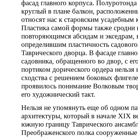
фасад главного корпуса. Полуротонда
круглый в плане балкон, расположенн
относят нас к старовским усадебным
Пластика самой формы также сродни 
повторяющимся абсидам и экседрам, 
определившим пластичность садового
Таврического дворца. В фасаде главн
садовника, обращенного во двор, с е
портиком дорического ордера нельзя 
сходства с решением боковых флигеле
проявилось понимание Волковым твор
его художнический такт.
Нельзя не упомянуть eще об одном п
архитектуры, который в начале XIX ве
южную границу Таврического ансамбл
Преображенского полка сооруженные 