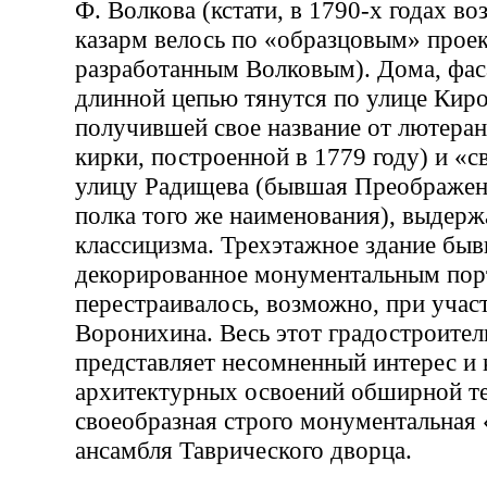
Ф. Волкова (кстати, в 1790-х годах в
казарм велось по «образцовым» проек
разработанным Волковым). Дома, фа
длинной цепью тянутся по улице Киро
получившей свое название от лютера
кирки, построенной в 1779 году) и «
улицу Радищева (бывшая Преображен
полка того же наименования), выдер
классицизма. Трехэтажное здание быв
декорированное монументальным пор
перестраивалось, возможно, при учас
Воронихина. Весь этот градостроите
представляет несомненный интерес и 
архитектурных освоений обширной те
своеобразная строго монументальная
ансамбля Таврического дворца.