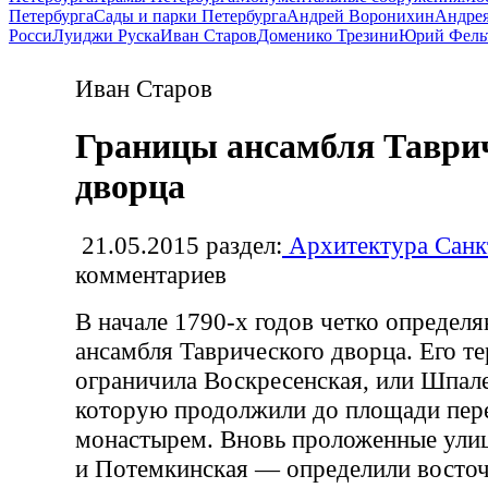
Петербурга
Сады и парки Петербурга
Андрей Воронихин
Андрея
Росси
Луиджи Руска
Иван Старов
Доменико Трезини
Юрий Фель
Иван Старов
Границы ансамбля Таври
дворца
21.05.2015
раздел:
Архитектура Санк
комментариев
В начале 1790-х годов четко определ
ансамбля Таврического дворца. Его т
ограничила Воскресенская, или Шпале
которую продолжили до площади пе
монастырем. Вновь проложенные ули
и Потемкинская — определили восто