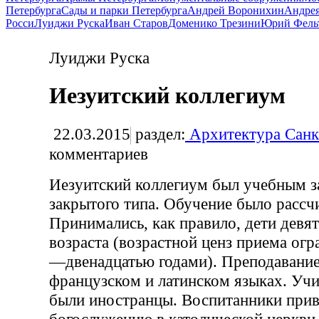
Петербурга
Сады и парки Петербурга
Андрей Воронихин
Андрея
Росси
Луиджи Руска
Иван Старов
Доменико Трезини
Юрий Фель
Луиджи Руска
Иезуитский коллегиум
22.03.2015
раздел:
Архитектура Санк
комментариев
Иезуитский коллегиум был учебным з
закрытого типа. Обучение было рассчи
Принимались, как правило, дети девя
возраста (возрастной ценз приема ог
—двенадцатью годами). Преподавание
французском и латинском языках. Уч
были иностранцы. Воспитанники прив