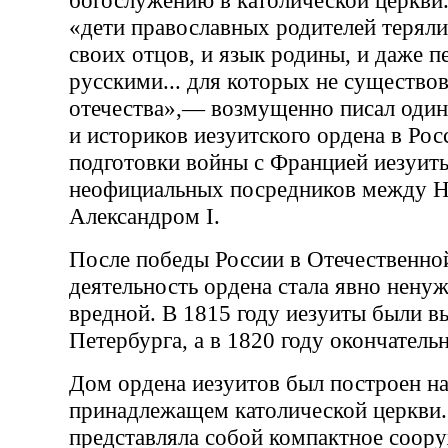
богослужению в католической церкви
«дети православных родителей теряли
своих отцов, и язык родины, и даже п
русскими... для которых не существов
отечества»,— возмущенно писал один 
и историков иезуитского ордена в Рос
подготовки войны с Францией иезуиты
неофициальных посредников между Н
Александром I.
После победы России в Отечественно
деятельность ордена стала явно нену
вредной. В 1815 году иезуиты были в
Петербурга, а в 1820 году окончательн
Дом ордена иезуитов был построен на
принадлежащем католической церкви.
представляла собой компактное соор