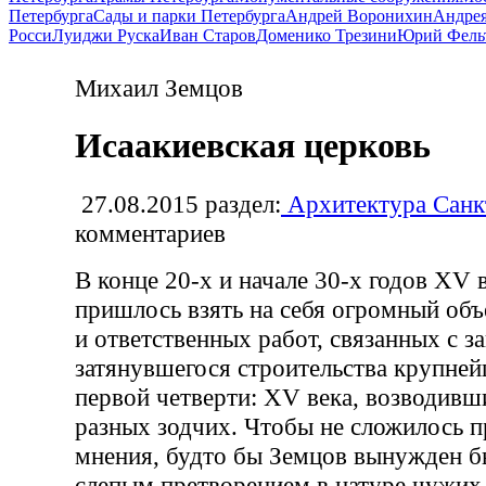
Петербурга
Сады и парки Петербурга
Андрей Воронихин
Андрея
Росси
Луиджи Руска
Иван Старов
Доменико Трезини
Юрий Фель
Михаил Земцов
Исаакиевская церковь
27.08.2015
раздел:
Архитектура Санк
комментариев
В конце 20-х и начале 30-х годов XV 
пришлось взять на себя огромный об
и ответственных работ, связанных с 
затянувшегося строительства крупне
первой четверти: XV века, возводивш
разных зодчих. Чтобы не сложилось п
мнения, будто бы Земцов вынужден б
слепым претворением в натуре чужих