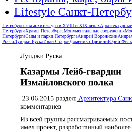
Lifestyle Санкт-Петерб
Петербургская архитектура в XVIII и XIX веках
Архитектурные
Петербурга
Храмы Петербурга
Монументальные сооружения
Мос
Петербурга
Сады и парки Петербурга
Андрей Воронихин
Андрея
Росси
Луиджи Руска
Иван Старов
Доменико Трезини
Юрий Фель
Луиджи Руска
Казармы Лейб-гвардии
Измайловского полка
23.06.2015
раздел:
Архитектура Санк
комментариев
Из всей группы рассматриваемых пост
имел проект, разработанный наиболее