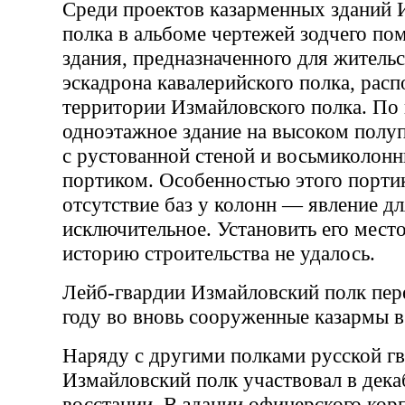
Среди проектов казарменных зданий 
полка в альбоме чертежей зодчего по
здания, предназначенного для житель
эскадрона кавалерийского полка, рас
территории Измайловского полка. По 
одноэтажное здание на высоком полу
с рустованной стеной и восьмиколон
портиком. Особенностью этого портик
отсутствие баз у колонн — явление дл
исключительное. Установить его мест
историю строительства не удалось.
Лейб-гвардии Измайловский полк пер
году во вновь сооруженные казармы в
Наряду с другими полками русской г
Измайловский полк участвовал в дек
восстании. В здании офицерского кор