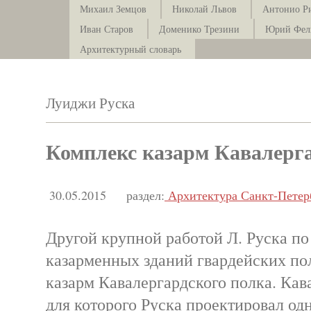
Михаил Земцов
Николай Львов
Антонио Р
Иван Старов
Доменико Трезини
Юрий Фел
Архитектурный словарь
Луиджи Руска
Комплекс казарм Кавалерг
30.05.2015
раздел:
Архитектура Санкт-Петер
Другой крупной работой Л. Руска по
казарменных зданий гвардейских по
казарм Кавалергардского полка. Кав
для которого Руска проектировал о