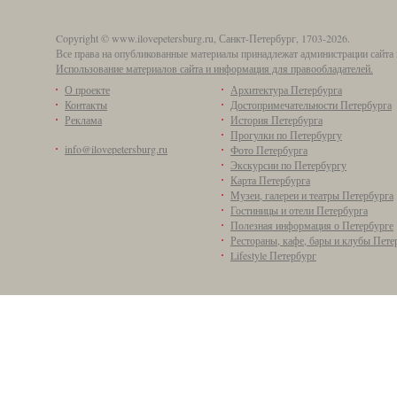
Copyright © www.ilovepetersburg.ru, Санкт-Петербург, 1703-2026.
Все права на опубликованные материалы принадлежат администрации сайта 
Использование материалов сайта и информация для правообладателей.
О проекте
Архитектура Петербурга
Контакты
Достопримечательности Петербурга
Реклама
История Петербурга
Прогулки по Петербургу
info@ilovepetersburg.ru
Фото Петербурга
Экскурсии по Петербургу
Карта Петербурга
Музеи, галереи и театры Петербурга
Гостиницы и отели Петербурга
Полезная информация о Петербурге
Рестораны, кафе, бары и клубы Пете
Lifestyle Петербург