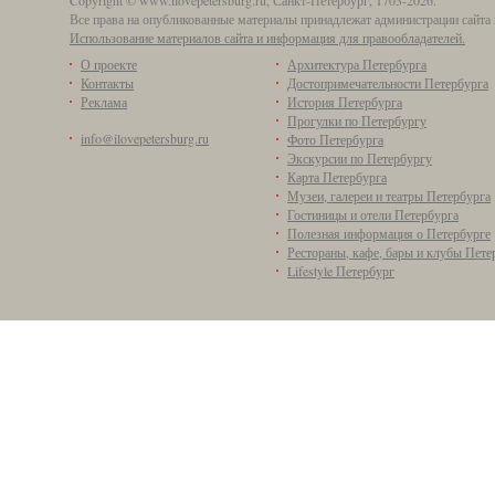
Copyright © www.ilovepetersburg.ru, Санкт-Петербург, 1703-2026.
Все права на опубликованные материалы принадлежат администрации сайта 
Использование материалов сайта и информация для правообладателей.
О проекте
Архитектура Петербурга
Контакты
Достопримечательности Петербурга
Реклама
История Петербурга
Прогулки по Петербургу
info@ilovepetersburg.ru
Фото Петербурга
Экскурсии по Петербургу
Карта Петербурга
Музеи, галереи и театры Петербурга
Гостиницы и отели Петербурга
Полезная информация о Петербурге
Рестораны, кафе, бары и клубы Пете
Lifestyle Петербург