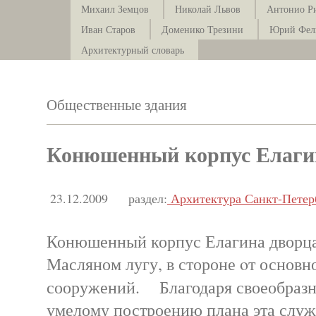
Михаил Земцов
Николай Львов
Антонио Р
Иван Старов
Доменико Трезини
Юрий Фел
Архитектурный словарь
Общественные здания
Конюшенный корпус Елаги
23.12.2009
раздел:
Архитектура Санкт-Петер
Конюшенный корпус Елагина дворца
Масляном лугу, в стороне oт основн
сооружений. Благодаря своеобразн
умелому построению плана эта служ