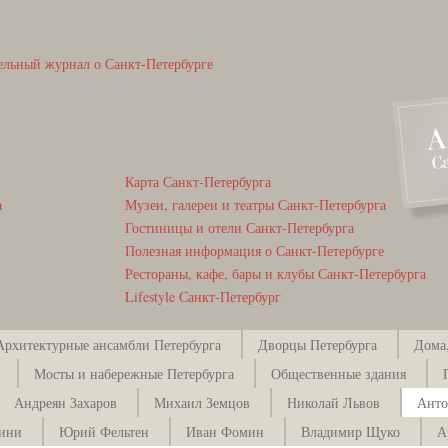
ельный журнал о Санкт-Петербурге
Карта Санкт-Петербурга
а
Музеи, галереи и театры Санкт-Петербурга
Гостиницы и отели Санкт-Петербурга
Полезная информация о Санкт-Петербурге
Рестораны, кафе, бары и клубы Санкт-Петербурга
Lifestyle Санкт-Петербург
Архитектурные ансамбли Петербурга
Дворцы Петербурга
Дома,
Мосты и набережные Петербурга
Общественные здания
Андреян Захаров
Михаил Земцов
Николай Львов
Анто
зини
Юрий Фельтен
Иван Фомин
Владимир Щуко
А