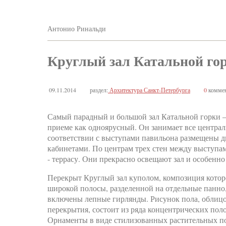
Антонио Ринальди
Круглый зал Катальной го
09.11.2014
раздел:
Архитектура Санкт-Петербурга
0
коммен
Самый парадный и большой зал Катальной горки 
приеме как одноярусный. Он занимает все централь
соответствии с выступами павильона размещены д
кабинетами. По центрам трех стен между выступа
- террасу. Они прекрасно освещают зал и особенн
Перекрыт Круглый зал куполом, композиция которо
широкой полосы, разделенной на отдельные панно,
включены лепные гирлянды. Рисунок пола, облицо
перекрытия, состоит из ряда концентрических пол
Орнаменты в виде стилизованных растительных по