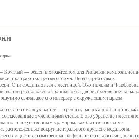
рки
тариев
— Круглый — решен в характерном для Ринальди композицион
ное пространство третьего этажа. По его трем осям в
вери. Они соединяют зал с лестницей, Охотничьим и Фарфоров
ми здании расположены тройные окна-двери, выходящие на балк
о ощутимо связывают его интерьер с окружающим парком.
го состоит из двух частей — средней, расписанной под трельяж
 согласованные с членениями стены. В это убранство пластично
ванного искусственным мрамором, как бы отвечая схеме
ос, расположенных вокруг центрального круглого медальона.
бегов и цветов, размещенные на фоне центрального медальона 