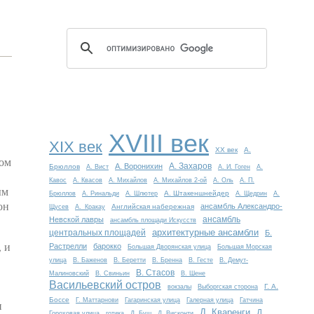
XVIII век
XIX век
XX век
А.
ном
А. Захаров
А. Воронихин
Брюллов
А. Вист
А. И. Гоген
А.
Кавос
А. Квасов
А. Михайлов
А. Михайлов 2-ой
А. Оль
А. П.
ым
А. Штакеншнейдер
Брюллов
А. Ринальди
А. Шлютер
А. Щедрин
А.
он
ансамбль Александро-
Английская набережная
Щусев
А. Кракау
ансамбль
Невской лавры
ансамбль площади Искусств
архитектурные ансамбли
центральных площадей
Б.
, и
Растрелли
барокко
Большая Дворянская улица
Большая Морская
улица
В. Баженов
В. Беретти
В. Бренна
В. Гесте
В. Демут-
В. Стасов
Малиновский
В. Свиньин
В. Шене
Васильевский остров
Г. А.
вокзалы
Выборгская сторона
Боссе
Г. Маттарнови
Гагаринская улица
Галерная улица
Гатчина
и
Д. Кваренги
Д.
Гороховая улица
готика
Д. Буш
Д. Висконти