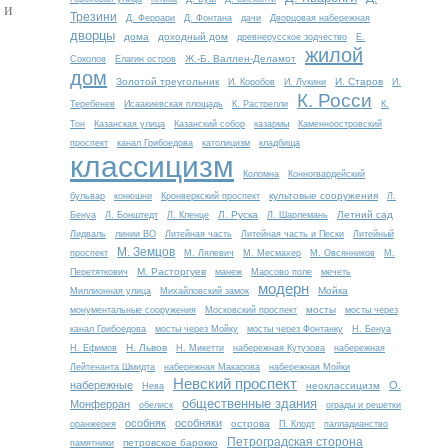
 и
Трезини
Д. Феррари
Д. Фонтана
дачи
Дворцовая набережная
дворцы
дома
доходный дом
древнерусское зодчество
Е.
жилой
Ж.-Б. Валлен-Деламот
Соколов
Елагин остров
дом
Золотой треугольник
И. Старов
И. Коробов
И. Лукини
И.
К. Росси
Теребенев
Исаакиевская площадь
К. Растрелли
К.
Тон
Казанская улица
Казанский собор
казармы
Каменноостровский
проспект
канал Грибоедова
католицизм
кладбища
классицизм
Коломна
Конногвардейский
культовые сооружения
бульвар
конюшни
Кронверкский проспект
Л.
Л. Руска
Летний сад
Бенуа
Л. Бонштедт
Л. Кленце
Л. Шарлемань
Лидваль
линии ВО
Литейная часть
Литейная часть и Пески
Литейный
М. Земцов
проспект
М. Лялевич
М. Месмахер
М. Овсянников
М.
М. Расторгуев
Перетяткович
манеж
Марсово поле
мечеть
модерн
Мойка
Миллионная улица
Михайловский замок
мосты
монументальные сооружения
Московский проспект
мосты через
канал Грибоедова
мосты через Мойку
мосты через Фонтанку
Н. Бенуа
Н. Львов
Н. Ефимов
Н. Микетти
набережная Кутузова
набережная
Лейтенанта Шмидта
набережная Макарова
набережная Мойки
Невский проспект
набережные
О.
неоклассицизм
Нева
общественные здания
Монферран
обелиск
ограды и решетки
особняк
особняки
острова
оранжерея
П. Клодт
палладианство
Петроградская сторона
петровское барокко
памятники