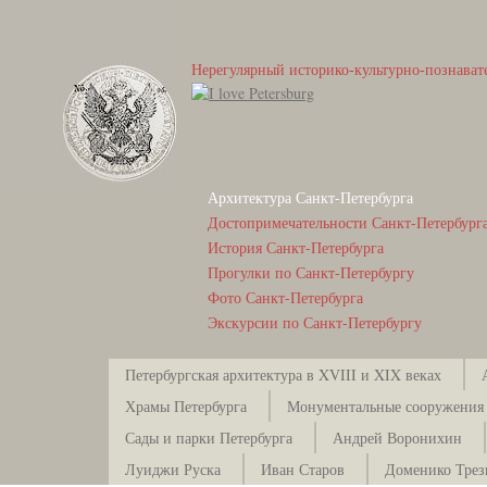
Нерегулярный историко-культурно-познават
Архитектура Санкт-Петербурга
Достопримечательности Санкт-Петербург
История Санкт-Петербурга
Прогулки по Санкт-Петербургу
Фото Санкт-Петербурга
Экскурсии по Санкт-Петербургу
Петербургская архитектура в XVIII и XIX веках
Храмы Петербурга
Монументальные сооружения
Сады и парки Петербурга
Андрей Воронихин
Луиджи Руска
Иван Старов
Доменико Тре