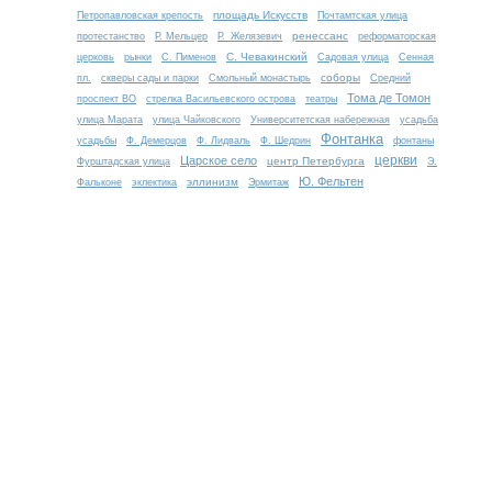
площадь Искусств
Петропавловская крепость
Почтамтская улица
ренессанс
протестанство
Р. Мельцер
Р. Желязевич
реформаторская
С. Чевакинский
церковь
рынки
С. Пименов
Садовая улица
Сенная
соборы
пл.
скверы сады и парки
Смольный монастырь
Средний
Тома де Томон
проспект ВО
стрелка Васильевского острова
театры
улица Марата
улица Чайковского
Университетская набережная
усадьба
Фонтанка
усадьбы
Ф. Демерцов
Ф. Лидваль
Ф. Шедрин
фонтаны
церкви
Царское село
центр Петербурга
Фурштадская улица
Э.
Ю. Фельтен
эллинизм
Фальконе
эклектика
Эрмитаж