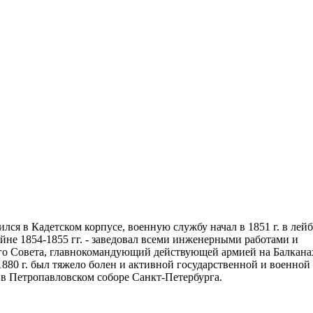
ся в Кадетском корпусе, военную службу начал в 1851 г. в лейб
йне 1854-1855 гг. - заведовал всеми инженерными работами и
го Совета, главнокомандующий действующей армией на Балкана
1880 г. был тяжело болен и активной государственной и военной
н в Петропавловском соборе Санкт-Петербурга.