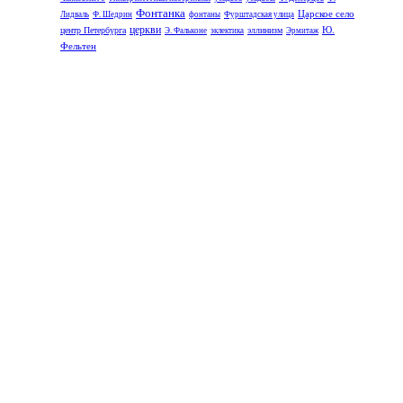
Фонтанка
Царское село
Лидваль
Ф. Шедрин
фонтаны
Фурштадская улица
церкви
Ю.
центр Петербурга
эллинизм
Э. Фальконе
эклектика
Эрмитаж
Фельтен