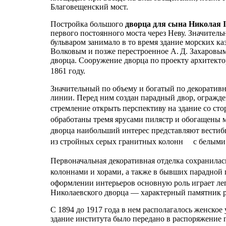
Благовещенский мост.
Постройка большого
дворца для сына Николая 
первого постоянного моста через Неву. Значител
бульваром занимало в то время здание морских ка
Волковым и позже перестроенное А. Д. Захаровым
дворца. Сооружение дворца по проекту архитекто
1861 году.
Значительный по объему и богатый по декоратив
линии. Перед ним создан парадный двор, огражде
стремление открыть перспективу на здание со 
обработаны тремя ярусами пилястр и обогащены
дворца наибольший интерес представляют вести
из стройных серых гранитных колонн с белыми
Первоначальная декоративная отделка сохранилас
колоннами и хорами, а также в бывших парадно
оформлении интерьеров основную роль играет л
Николаевского дворца — характерный памятник р
С 1894 до 1917 года в нем располагалось женское
здание института было передано в распоряжение