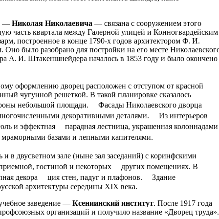
I — Николая Николаевича
— связана с сооружением этого
ьную часть квартала между Галерной улицей и Конногвардейским
зарм, построенное в конце 1790-х годов архитектором Ф. И.
. Оно было разобрано для постройки на его месте Николаевског
ра А. И. Штакеншнейдера началось в 1853 году и было окончено
ному оформлению дворец расположен с отступом от красной
нный чугунной решеткой. В такой планировке сказалось
стороны небольшой площади. Фасады Николаевского дворца
 многочисленными декоративными деталями. Из интерьеров
бюль и эффектная парадная лестница, украшенная колоннадами
 мраморными базами и лепными капителями.
ь и в двусветном зале (ныне зал заседаний) с коринфскими
й приемной, гостиной и некоторых других помещениях. В
епная декора ция стен, падуг и плафонов. Здание
усской архитектуры середины XIX века.
 учебное заведение —
Ксениинский институт
. После 1917 года
 профсоюзных организаций и получило название «Дворец труда».