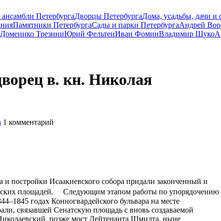
 ансамбли Петербурга
Дворцы Петербурга
Дома, усадьбы, дачи и
ания
Памятники Петербурга
Сады и парки Петербурга
Андрей Вор
Доменико Трезини
Юрий Фельтен
Иван Фомин
Владимир Щуко
А
ворец в. кн. Николая
а
1
комментарий
а и постройки Исаакиевского собора придали законченный и
одских площадей. Следующим этапом работы по упорядочению
844–1845 годах Конногвардейского бульвара на месте
рали, связавшей Сенатскую площадь с вновь создаваемой
Николаевский, позже мост Лейтенанта Шмидта, ныне