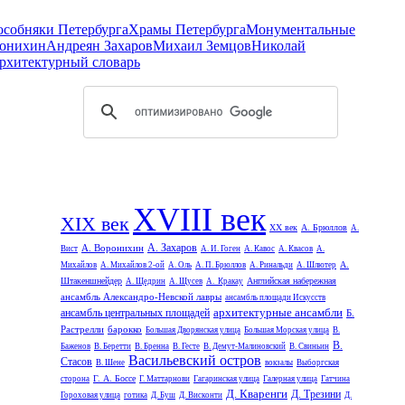
 особняки Петербурга
Храмы Петербурга
Монументальные
онихин
Андреян Захаров
Михаил Земцов
Николай
рхитектурный словарь
XVIII век
XIX век
XX век
А. Брюллов
А.
А. Захаров
А. Воронихин
Вист
А. И. Гоген
А. Кавос
А. Квасов
А.
А.
Михайлов
А. Михайлов 2-ой
А. Оль
А. П. Брюллов
А. Ринальди
А. Шлютер
Штакеншнейдер
Английская набережная
А. Щедрин
А. Щусев
А. Кракау
ансамбль Александро-Невской лавры
ансамбль площади Искусств
архитектурные ансамбли
ансамбль центральных площадей
Б.
Растрелли
барокко
Большая Дворянская улица
Большая Морская улица
В.
В.
Баженов
В. Беретти
В. Бренна
В. Гесте
В. Демут-Малиновский
В. Свиньин
Васильевский остров
Стасов
В. Шене
вокзалы
Выборгская
Г. А. Боссе
сторона
Г. Маттарнови
Гагаринская улица
Галерная улица
Гатчина
Д. Кваренги
Д. Трезини
Гороховая улица
готика
Д. Буш
Д. Висконти
Д.