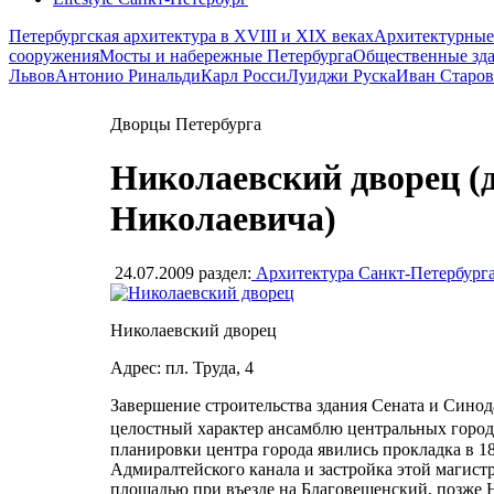
Петербургская архитектура в XVIII и XIX веках
Архитектурные
сооружения
Мосты и набережные Петербурга
Общественные зд
Львов
Антонио Ринальди
Карл Росси
Луиджи Руска
Иван Старов
Дворцы Петербурга
Николаевский дворец (д
Николаевича)
24.07.2009
раздел:
Архитектура Санкт-Петербург
Николаевский дворец
Адрес: пл. Труда, 4
Завершение строительства здания Сената и Синод
целостный характер ансамблю центральных гор
планировки центра города явились прокладка в 1
Адмиралтейского канала и застройка этой магист
площадью при въезде на Благовещенский, позже 