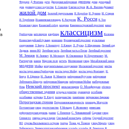
дворцы
дома
доходный
Феррари
Д. Фонтана
дачи
Дворцовая набережная
дом
Ж.-Б. Валлен-Деламот
древнерусское зодчество
Е. Соколов
Елагин остров
жилой дом
Золотой треугольник
И. Старов
И. Коробов
И. Лукини
К. Росси
И. Теребенев
Исаакиевская площадь
К. Растрелли
К. Тон
Казанская улица
Казанский собор
казармы
Каменноостровский проспект
канал
о
классицизм
 в
Грибоедова
католицизм
кладбища
Коломна
культовые
Конногвардейский бульвар
конюшни
Кронверкский проспект
сооружения
Л. Руска
Летний сад
Л. Бенуа
Л. Бонштедт
Л. Кленце
Л. Шарлемань
Лидваль
линии ВО
Литейная часть
Литейная часть и Пески
Литейный проспект
М. Земцов
М.
М. Лялевич
М. Месмахер
М. Овсянников
М. Перетяткович
Расторгуев
манеж
Марсово поле
мечеть
Миллионная улица
Михайловский замок
модерн
Мойка
мосты
монументальные сооружения
Московский проспект
мосты через канал Грибоедова
мосты через Мойку
мосты через Фонтанку
Н.
Н. Львов
Бенуа
Н. Ефимов
Н. Микетти
набережная Кутузова
набережная
набережные
Лейтенанта Шмидта
набережная Макарова
набережная Мойки
Невский проспект
О. Монферран
неоклассицизм
Нева
обелиск
общественные здания
особняк
ограды и решетки
оранжерея
особняки
острова
петровское барокко
П. Клодт
палладианство
памятники
Петроградская сторона
площадь Искусств
Петропавловская крепость
ренессанс
Почтамтская улица
протестанство
Р. Мельцер
Р. Желязевич
С. Чевакинский
реформаторская церковь
рынки
С. Пименов
Садовая улица
соборы
Сенная пл.
скверы сады и парки
Смольный монастырь
Средний проспект
Тома де Томон
ВО
стрелка Васильевского острова
театры
улица Марата
улица
Чайковского
Университетская набережная
усадьба
усадьбы
Ф. Демерцов
Ф.