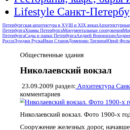
Lifestyle Санкт-Петерб
Петербургская архитектура в XVIII и XIX веках
Архитектурные
Петербурга
Храмы Петербурга
Монументальные сооружения
Мос
Петербурга
Сады и парки Петербурга
Андрей Воронихин
Андрея
Росси
Луиджи Руска
Иван Старов
Доменико Трезини
Юрий Фель
Общественные здания
Николаевский вокзал
23.09.2009
раздел:
Архитектура Санк
комментариев
Николаевский вокзал. Фото 1900-х го
Сооружение железных дорог, начавшее