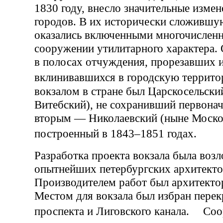
1830 году, внесло значительные изме
городов. В их исторически сложившу
оказались включенными многочислен
сооружении утилитарного характера. 
в полосах отчуждения, прорезавших 
вклинивавшихся в городскую терри
вокзалом в стране был Царскосельски
Витебский), не сохранивший первонач
вторым — Николаевский (ныне Москов
построенный в 1843–1851 годах.
Разработка проекта вокзала была возл
опытнейших петербургских архитекто
Производителем работ был архитектор
Местом для вокзала был избран перек
проспекта и Лиговского канала. Со