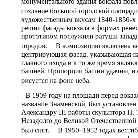
монументального здания вокзала повл
создание большой городской площад
художественным вкусам 1840-1850-х г
решил фасады вокзала в формах ренес
прототипом послужили ратуши запад
городов. В композицию включена вы
центрирующая фасад, указывающая н
главного входа и в то же время явля
башней. Пропорции башни удачны, и 
рисуется на фоне неба.
В 1909 году на площади перед вокза
название Знаменской, был установлен
Александру III работы скульптора П. 
Незадолго до Великой Отечественной
был снят. В 1950–1952 годах вестиб