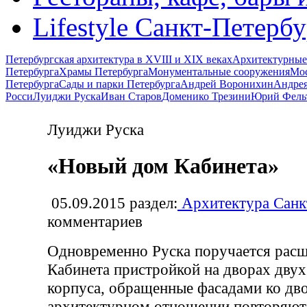
Lifestyle Санкт-Петерб
Петербургская архитектура в XVIII и XIX веках
Архитектурные
Петербурга
Храмы Петербурга
Монументальные сооружения
Мос
Петербурга
Сады и парки Петербурга
Андрей Воронихин
Андрея
Росси
Луиджи Руска
Иван Старов
Доменико Трезини
Юрий Фель
Луиджи Руска
«Новый дом Кабинета»
05.09.2015
раздел:
Архитектура Санк
комментариев
Одновременно Руска поручается расш
Кабинета пристройкой на дворах двух
корпуса, обращенные фасадами ко дво
архитектурном отношении повторяют