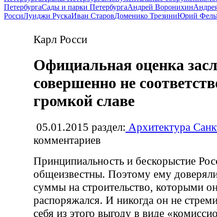
Петербурга
Сады и парки Петербурга
Андрей Воронихин
Андрея
Росси
Луиджи Руска
Иван Старов
Доменико Трезини
Юрий Фель
Карл Росси
Официальная оценка засл
совершенно не соответств
громкой славе
05.01.2015
раздел:
Архитектура Санк
комментариев
Принципиальность и бескорыстие Рос
общеизвестны. Поэтому ему доверял
суммы на строительство, которыми о
распоряжался. И никогда он не стреми
себя из этого выгоду в виде «комисси