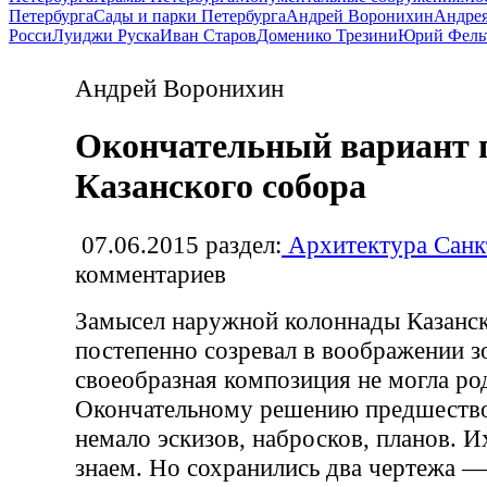
Петербурга
Сады и парки Петербурга
Андрей Воронихин
Андрея
Росси
Луиджи Руска
Иван Старов
Доменико Трезини
Юрий Фель
Андрей Воронихин
Окончательный вариант 
Казанского собора
07.06.2015
раздел:
Архитектура Санк
комментариев
Замысел наружной колоннады Казанск
постепенно созревал в воображении з
своеобразная композиция не могла род
Окончательному решению предшество
немало эскизов, набросков, планов. И
знаем. Но сохранились два чертежа 