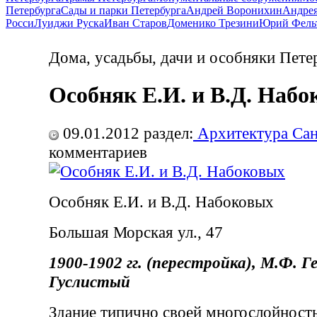
Петербурга
Сады и парки Петербурга
Андрей Воронихин
Андрея
Росси
Луиджи Руска
Иван Старов
Доменико Трезини
Юрий Фель
Дома, усадьбы, дачи и особняки Пете
Особняк Е.И. и В.Д. Наб
09.01.2012
раздел:
Архитектура Сан
комментариев
Особняк Е.И. и В.Д. Набоковых
Большая Морская ул., 47
1900-1902 гг. (перестройка), М.Ф. Г
Гуслистый
Здание типично своей многослойност