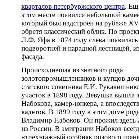
кварталов петербуржского центра
. Ещ
этом месте появился небольшой каме
который был надстроен на рубеже XV
обретя классический облик. По проек
Л.Ф. Яфа в 1874 году слева появилась
подворотней и парадной лестницей, и
фасада.
Происходившая из знатного рода
золотопромышленников и купцов дочь
статского советника Е.И. Рукавишник
участок в 1898 году. Девушка вышла 
Набокова, камер-юнкера, а впоследст
кадетов. В 1899 году в этом доме род
Владимир Набоков. Он прожил здесь 2
из России. В эмиграции Набоков всег
«трехэтажный особняк розового грани