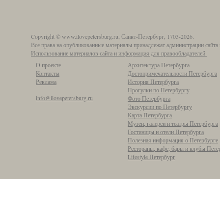
Copyright © www.ilovepetersburg.ru, Санкт-Петербург, 1703-2026.
Все права на опубликованные материалы принадлежат администрации сайта 
Использование материалов сайта и информация для правообладателей.
О проекте
Архитектура Петербурга
Контакты
Достопримечательности Петербурга
Реклама
История Петербурга
Прогулки по Петербургу
info@ilovepetersburg.ru
Фото Петербурга
Экскурсии по Петербургу
Карта Петербурга
Музеи, галереи и театры Петербурга
Гостиницы и отели Петербурга
Полезная информация о Петербурге
Рестораны, кафе, бары и клубы Пете
Lifestyle Петербург