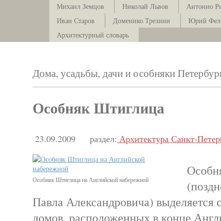
Михаил Земцов
Николай Львов
Антонио Р
Иван Старов
Доменико Трезини
Юрий Фел
Архитектурный словарь
Дома, усадьбы, дачи и особняки Петербур
Особняк Штиглица
23.09.2009
раздел:
Архитектура Санкт-Петер
Особн
Особняк Штиглица на Английской набережной
(поздн
Павла Александровича) выделяется с
домов, расположенных в конце Англ