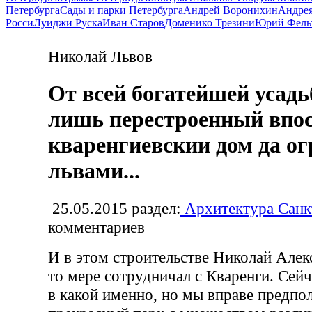
Петербурга
Сады и парки Петербурга
Андрей Воронихин
Андрея
Росси
Луиджи Руска
Иван Старов
Доменико Трезини
Юрий Фель
Николай Львов
От всей богатейшей усад
лишь перестроенный впо
кваренгиевскии дом да ог
львами...
25.05.2015
раздел:
Архитектура Санк
комментариев
И в этом строительстве Николай Алек
то мере сотрудничал с Кваренги. Сейч
в какой именно, но мы вправе предпол