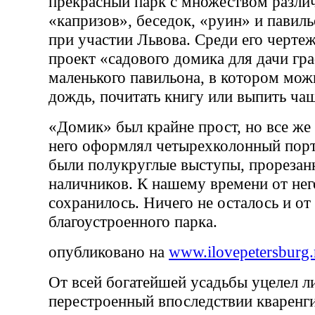
прекрасный парк с множеством различ
«капризов», беседок, «руин» и павил
при участии Львова. Среди его черте
проект «садового домика для дачи г
маленького павильона, в котором мож
дождь, почитать книгу или выпить ча
«Домик» был крайне прост, но все же
него оформлял четырехколонный порт
были полукруглые выступы, прорезан
наличников. К нашему времени от нег
сохранилось. Ничего не осталось и от
благоустроенного парка.
опубликовано на
www.ilovepetersburg.
От всей богатейшей усадьбы уцелел 
перестроенный впоследствии кваренг