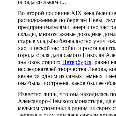
ограда со львами...
Во второй половине XIX века бывшие
расположенные по берегам Невы, ску
предпринимателями, энергично застра
склады, многоэтажные доходные дома 
старые усадьбы безжалостно уничтож
хаотической застройки и роста капит
города стала дача самого Николая Ал
знатоков старого
Петербурга
, равно к
исследователей творчества Львова, во
является одним из самых темных и не
она была построена, каков был ее обл
Известно лишь, что она находилась п
Александро-Невского монастыря, да е
мельком упоминал в одном из своих с
деревья в саду при даче сажали друзь