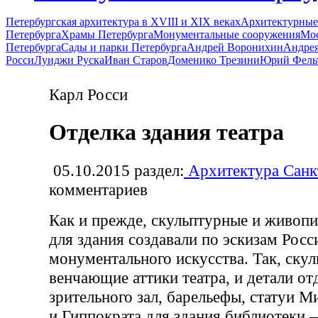
Петербургская архитектура в XVIII и XIX веках
Архитектурные
Петербурга
Храмы Петербурга
Монументальные сооружения
Мос
Петербурга
Сады и парки Петербурга
Андрей Воронихин
Андрея
Росси
Луиджи Руска
Иван Старов
Доменико Трезини
Юрий Фель
Карл Росси
Отделка здания театра
05.10.2015
раздел:
Архитектура Санк
комментариев
Как и прежде, скульптурные и живоп
для здания создавали по эскизам Рос
монументального искусства. Так, ску
венчающие аттики театра, и детали от
зрительного зал, барельефы, статуи 
и Гиппократа для здания библиотеки 