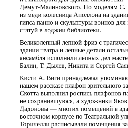
Демут-Малиновского. По моделям С.
из меди колесница Аполлона на здании
гипса панно и скульптуры воинов для
статуй в лоджии библиотеки.
Великолепный лепной фриз с трагиче
здании театра и лепные детали остал
ансамбля исполнили лепных дел масте
Балин, Т. Дылев, Никита и Сергей Сая
Кисти А. Виги принадлежал упомина
нашем рассказе плафон зрительного зал
Скотта выполнил роспись плафонов п
не сохранившуюся, а художники Яков
Дадоновы — многих помещений в здан
восточном корпусе по Театральной ули
Торичелли расписывали помещения за