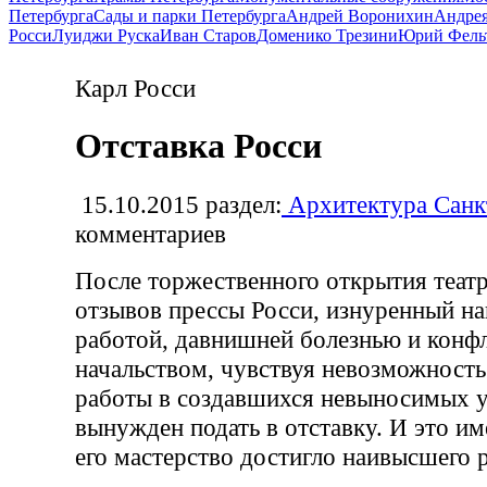
Петербурга
Сады и парки Петербурга
Андрей Воронихин
Андрея
Росси
Луиджи Руска
Иван Старов
Доменико Трезини
Юрий Фель
Карл Росси
Отставка Росси
15.10.2015
раздел:
Архитектура Санк
комментариев
После торжественного открытия теат
отзывов прессы Росси, изнуренный н
работой, давнишней болезнью и конф
начальством, чувствуя невозможност
работы в создавшихся невыносимых у
вынужден подать в отставку. И это им
его мастерство достигло наивысшего р