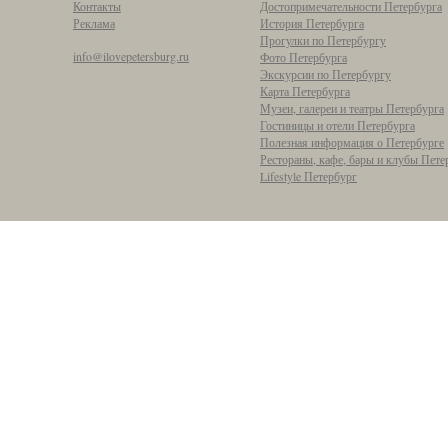
Контакты
Достопримечательности Петербурга
Реклама
История Петербурга
Прогулки по Петербургу
info@ilovepetersburg.ru
Фото Петербурга
Экскурсии по Петербургу
Карта Петербурга
Музеи, галереи и театры Петербурга
Гостиницы и отели Петербурга
Полезная информация о Петербурге
Рестораны, кафе, бары и клубы Пете
Lifestyle Петербург