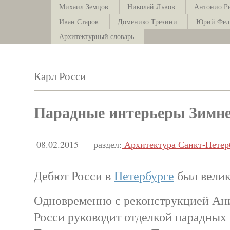
Михаил Земцов
Николай Львов
Антонио Р
Иван Старов
Доменико Трезини
Юрий Фел
Архитектурный словарь
Карл Росси
Парадные интерьеры Зимне
08.02.2015
раздел:
Архитектура Санкт-Петер
Дебют Росси в
Петербурге
был вели
Одновременно с реконструкцией Ан
Росси руководит отделкой парадны