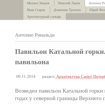
Михаил Земцов
Николай Львов
Антонио Р
Иван Старов
Доменико Трезини
Юрий Фел
Архитектурный словарь
Антонио Ринальди
Павильон Катальной горки
павильона
09.11.2014
раздел:
Архитектура Санкт-Петер
Возведен павильон Катальной горки 
годах у северной границы Верхнего п