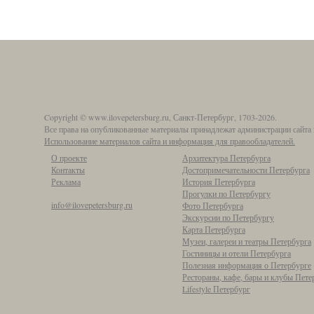
Copyright © www.ilovepetersburg.ru, Санкт-Петербург, 1703-2026.
Все права на опубликованные материалы принадлежат администрации сайта 
Использование материалов сайта и информация для правообладателей.
О проекте
Архитектура Петербурга
Контакты
Достопримечательности Петербурга
Реклама
История Петербурга
Прогулки по Петербургу
info@ilovepetersburg.ru
Фото Петербурга
Экскурсии по Петербургу
Карта Петербурга
Музеи, галереи и театры Петербурга
Гостиницы и отели Петербурга
Полезная информация о Петербурге
Рестораны, кафе, бары и клубы Пете
Lifestyle Петербург