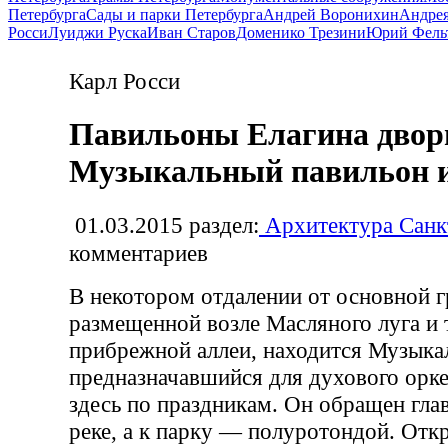
Петербурга
Сады и парки Петербурга
Андрей Воронихин
Андрея
Росси
Луиджи Руска
Иван Старов
Доменико Трезини
Юрий Фель
Карл Росси
Павильоны Елагина двор
Музыкальный павильон и
01.03.2015
раздел:
Архитектура Санк
комментариев
В некотором отдалении от основной г
размещенной возле Масляного луга и 
прибрежной аллеи, находится Музыка
предназначавшийся для духового орке
здесь по праздникам. Он обращен гл
реке, а к парку — полуротондой. От