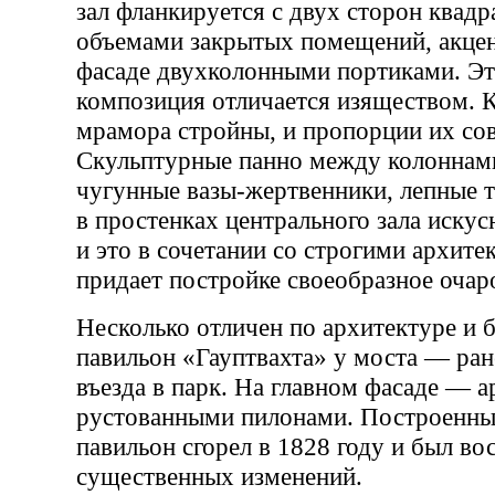
зал фланкируется с двух сторон квадр
объемами закрытых помещений, акце
фасаде двухколонными портиками. Эт
композиция отличается изяществом. 
мрамора стройны, и пропорции их со
Скульптурные панно между колоннами
чугунные вазы-жертвенники, лепные т
в простенках центрального зала иску
и это в сочетании со строгими архи
придает постройке своеобразное очар
Несколько отличен по архитектуре и б
павильон «Гауптвахта» у моста — ран
въезда в парк. На главном фасаде — а
рустованными пилонами. Построенный
павильон сгорел в 1828 году и был во
существенных изменений.