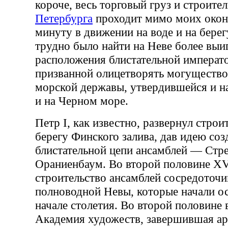
короче, весь торговый груз и строите
Петербурга
проходит мимо моих окон, 
минуту в движении на воде и на бере
трудно было найти на Неве более вы
расположения блистательной императ
призванной олицетворять могуществ
морской державы, утвердившейся и на
и на Черном море.
Петр I, как известно, развернул стро
берегу Финского залива, дав идею соз
блистательной цепи ансамблей — Стре
Ораниенбаум. Во второй половине XV
строительство ансамблей сосредоточи
полноводной Невы, которые начали ос
начале столетия. Во второй половине 
Академия художеств, завершившая а