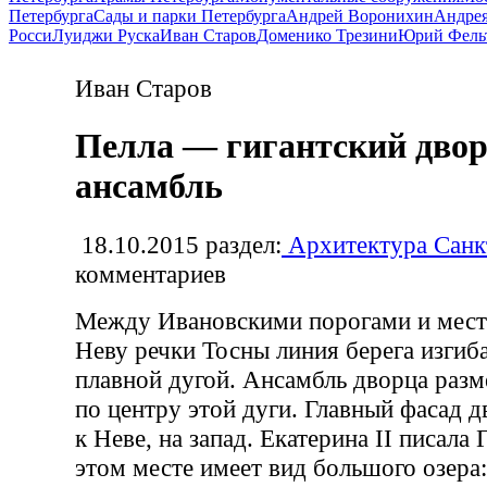
Петербурга
Сады и парки Петербурга
Андрей Воронихин
Андрея
Росси
Луиджи Руска
Иван Старов
Доменико Трезини
Юрий Фель
Иван Старов
Пелла — гигантский дво
ансамбль
18.10.2015
раздел:
Архитектура Санк
комментариев
Между Ивановскими порогами и мест
Неву речки Тосны линия берега изгиб
плавной дугой. Ансамбль дворца раз
по центру этой дуги. Главный фасад 
к Неве, на запад. Екатерина II писала
этом месте имеет вид большого озера