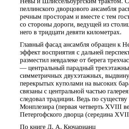
Невы и Шлиссельбургским трактом. С
пеллинского дворцового ансамбля рас
речным просторам и вместе с тем го
со стороны дороги, ведущей из столи
него в тридцати девяти километрах.
Главный фасад ансамбля обращен к Н
эффект восприятия с дальней перспек
разместил невдалеке от берега трехч
— центральный парадный трехэтажный
симметричных двухэтажных, выдвину
перекрытых куполами на высоких бар
связаны с центральной частью галерея
следовал традиции. Ведь по существу
Монплезира (первая четверть XVIII в
Петергофского дворца (середина XVIII
По книге Д. А. Кючарианц