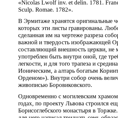
«Nicolas Lwolf inv. et delin. 1781. Fra
Sculp. Romae. 1782».
В Эрмитаже хранятся оригинальные ч
которых эти листы гравированы. Люб
сделанная им на чертеже разреза соб
важной и твердость изображающей О
составляющий внешность церкви, не 
употреблен быть внутри оной, где тре
легкости, и для того трапеза и средин
Ионическим, а алтарь богатым Корин
Орденом»). Внутри собор очень вели
живописью Боровиковского.
Одновременно с могилевским храмом
годах, по проекту Львова строился е
Борисоглебского монастыря в Торжке.
для него написал тридцать семь образ