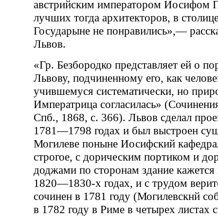
австрийским императором Иосифом П
лучших тогда архитекторов, в столиц
Государыне не понравились»,— расска
Львов.
«Гр. Безбородко представляет ей о по
Львову, подчиненному его, как челове
учившемуся систематически, но прир
Императрица согласилась» (Сочинения 
Спб., 1868, с. 366). Львов сделал про
1781—1798 годах и был выстроен су
Могилеве поныне Иосифский кафедра
строгое, с дорическим портиком и д
доджами по сторонам здание кажется
1820—1830-х годах, и с трудом веритс
сочинен в 1781 году (Могилевскнй со
в 1782 году в Риме в четырех листах 