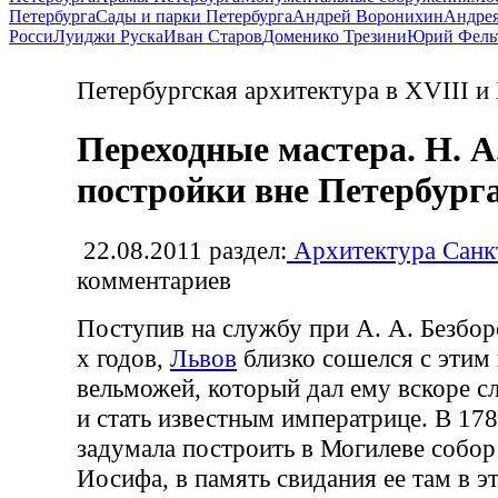
Петербурга
Сады и парки Петербурга
Андрей Воронихин
Андрея
Росси
Луиджи Руска
Иван Старов
Доменико Трезини
Юрий Фель
Петербургская архитектура в XVIII и
Переходные мастера. Н. А
постройки вне Петербург
22.08.2011
раздел:
Архитектура Санк
комментариев
Поступив на службу при А. А. Безбор
х годов,
Львов
близко сошелся с этим
вельможей, который дал ему вскоре с
и стать известным императрице. В 178
задумала построить в Могилеве собор 
Иосифа, в память свидания ее там в э