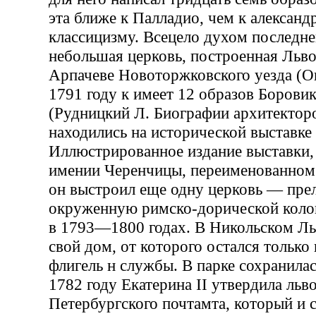
эта ближе к Палладио, чем к алексан
классицизму. Всецело духом последне
небольшая церковь, построенная Льво
Арпачеве Новоторжковского уезда (О
1791 году к имеет 12 образов Борови
(Рудницкий Л. Биографии архитектор
находились на исторической выставке 
Иллюстрированное издание выставки, 
имении Черенчицы, переименованном 
он выстроил еще одну церковь — пре
окруженную римско-дорической коло
в 1793—1800 годах. В Никольском Ль
свой дом, от которого остался только
флигель н службы. В парке сохранилас
1782 году Екатерина II утвердила льв
Петербургского почтамта, который и