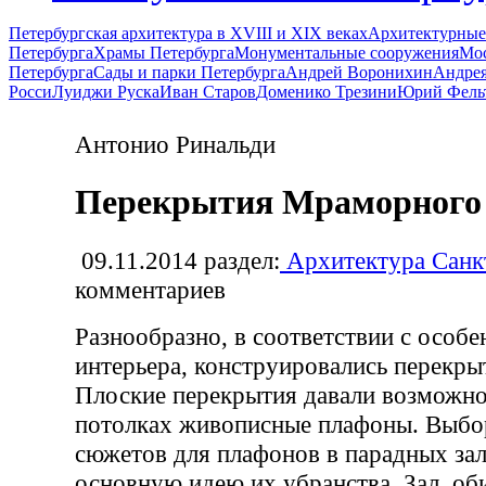
Петербургская архитектура в XVIII и XIX веках
Архитектурные
Петербурга
Храмы Петербурга
Монументальные сооружения
Мос
Петербурга
Сады и парки Петербурга
Андрей Воронихин
Андрея
Росси
Луиджи Руска
Иван Старов
Доменико Трезини
Юрий Фель
Антонио Ринальди
Перекрытия Мраморного
09.11.2014
раздел:
Архитектура Санк
комментариев
Разнообразно, в соответствии с особ
интерьера, конструировались перекры
Плоские перекрытия давали возможно
потолках живописные плафоны. Выбо
сюжетов для плафонов в парадных за
основную идею их убранства. Зал, об