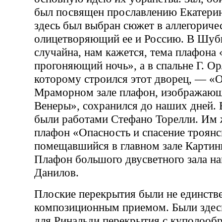
был посвящен прославлению Екатерин
здесь был выбран сюжет в аллегориче
олицетворяющий ее и Россию. В Шуби
случайна, нам кажется, тема плафона 
прогоняющий ночь», а в спальне Г. Ор
которому строился этот дворец, — «
Мраморном зале плафон, изображаю
Венеры», сохранился до наших дней. 
были работами Стефано Торелли. Им 
плафон «Опасность и спасение троянс
помещавшийся в главном зале Картинн
Плафон большого двусветного зала н
Данилов.
Плоские перекрытия были не единст
композиционным приемом. Были здесь
для Ринальди перекрытия с куполооб