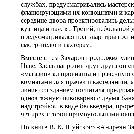
службах, предусматривались мастерск
фланкирующими их конюшнями и кар
середине двора проектировались дель
кузница и важня. Третий, небольшой 
предусматривался под квартиры госп
смотрителю и вахтерам.
Вместе с тем Захаров продолжил ули
Неве. Здесь напротив друг друга он с
«магазин» ал провианта и прачечную
комнатами для прачек и кастелянши, а
линию со зданием госпиталя предлож
одноэтажную пивоварню с двумя бан
надстройкой в виде бельведера, проре
четырех сторон прямоугольными окн
По книге В. К. Шуйского «Андреян З