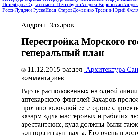
Петербурга
Сады и парки Петербурга
Андрей Воронихин
Андрея
Росси
Луиджи Руска
Иван Старов
Доменико Трезини
Юрий Фель
Андреян Захаров
Перестройка Морского го
генеральный план
11.12.2015
раздел:
Архитектура Сан
комментариев
Вдоль расположенных на одной линии
аптекарского флигелей Захаров проло
противоположной ее стороне спроект
казарм «для мастеровых и рабочих л
арестантских, куда должны были такж
контора и гауптвахта. Его очень прос