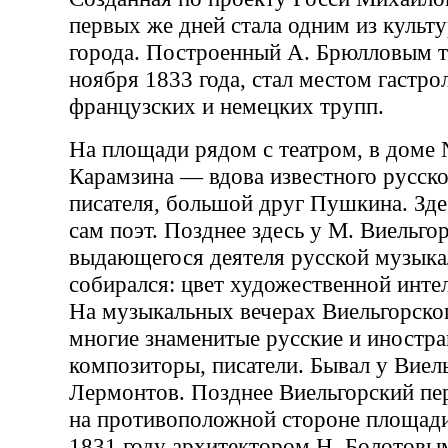
первых же дней стала одним из культ
города. Построенный А. Брюлловым т
ноября 1833 года, стал местом гастро
французских и немецких трупп.
На площади рядом с театром, в доме 
Карамзина — вдова известного русско
писателя, большой друг Пушкина. Зде
сам поэт. Позднее здесь у М. Виельго
выдающегося деятеля русской музык
собирался: цвет художественной инте
На музыкальных вечерах Виельгорско
многие знаменитые русские и иностр
композиторы, писатели. Бывал у Виел
Лермонтов. Позднее Виельгорский пе
на противоположной стороне площади
1831 году архитектором Н. Болотовы