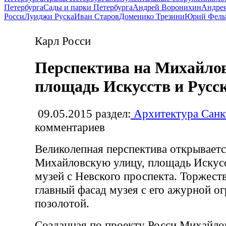
Петербурга
Сады и парки Петербурга
Андрей Воронихин
Андрея
Росси
Луиджи Руска
Иван Старов
Доменико Трезини
Юрий Фель
Карл Росси
Перспектива на Михайлов
площадь Искусств и Русс
09.05.2015
раздел:
Архитектура Санк
комментариев
Великолепная перспектива открываетс
Михайловскую улицу, площадь Искусс
музей с Невского проспекта. Торжест
главный фасад музея с его ажурной о
позолотой.
Созданная по проекту Росси Михайло