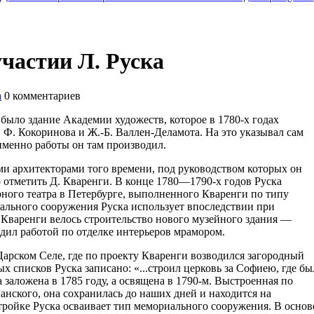
частии Л. Руска
а
0
комментариев
было здание Академии художеств, которое в 1780-х годах
 Ф. Кокоринова и Ж.-Б. Валлен-Деламота. На это указывал сам
 именно работы он там производил.
и архитекторами того времени, под руководством которых он
о отметить Д. Кваренги. В конце 1780—1790-х годов Руска
ного театра в Петербурге, выполненного Кваренги по типу
рального сооружения Руска использует впоследствии при
х Кваренги велось строительство нового музейного здания —
дил работой по отделке интерьеров мрамором.
Царском Селе, где по проекту Кваренги возводился загородный
 списков Руска записано: «...строил церковь за Софиею, где бы
заложена в 1785 году, а освящена в 1790-м. Выстроенная по
анского, она сохранилась до наших дней и находится на
ройке Руска осваивает тип мемориального сооружения. В основ