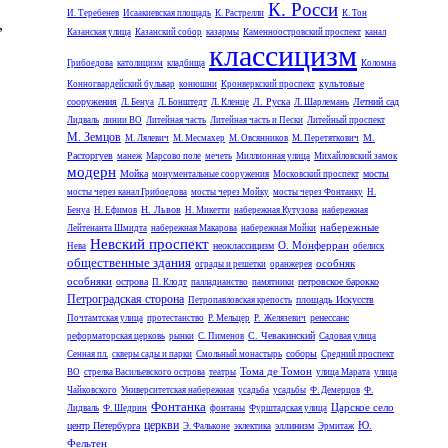
К. Росси
И. Теребенев
Исаакиевская площадь
К. Растрелли
К. Тон
,
Казанская улица
Казанский собор
казармы
Каменноостровский проспект
канал
классицизм
Грибоедова
католицизм
кладбища
Коломна
культовые
Конногвардейский бульвар
конюшни
Кронверкский проспект
сооружения
Л. Руска
Летний сад
Л. Бенуа
Л. Бонштедт
Л. Кленце
Л. Шарлемань
Лидваль
линии ВО
Литейная часть
Литейная часть и Пески
Литейный проспект
М. Земцов
М.
М. Лялевич
М. Месмахер
М. Овсянников
М. Перетяткович
Расторгуев
манеж
Марсово поле
мечеть
Миллионная улица
Михайловский замок
модерн
Мойка
мосты
монументальные сооружения
Московский проспект
мосты через канал Грибоедова
мосты через Мойку
мосты через Фонтанку
Н.
Н. Львов
Бенуа
Н. Ефимов
Н. Микетти
набережная Кутузова
набережная
набережные
Лейтенанта Шмидта
набережная Макарова
набережная Мойки
Невский проспект
О. Монферран
неоклассицизм
Нева
обелиск
общественные здания
особняк
ограды и решетки
оранжерея
особняки
острова
петровское барокко
П. Клодт
палладианство
памятники
Петроградская сторона
площадь Искусств
Петропавловская крепость
ренессанс
Почтамтская улица
протестанство
Р. Мельцер
Р. Желязевич
С. Чевакинский
реформаторская церковь
рынки
С. Пименов
Садовая улица
соборы
Сенная пл.
скверы сады и парки
Смольный монастырь
Средний проспект
Тома де Томон
ВО
стрелка Васильевского острова
театры
улица Марата
улица
Чайковского
Университетская набережная
усадьба
усадьбы
Ф. Демерцов
Ф.
Фонтанка
Царское село
Лидваль
Ф. Шедрин
фонтаны
Фурштадская улица
церкви
Ю.
центр Петербурга
эллинизм
Э. Фальконе
эклектика
Эрмитаж
Фельтен