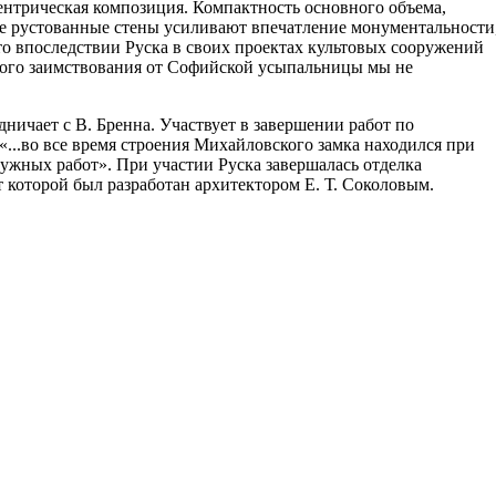
ентрическая композиция. Компактность основного объема,
е рустованные стены усиливают впечатление монументальности
что впоследствии Руска в своих проектах культовых сооружений
мого заимствования от Софийской усыпальницы мы не
дничает с В. Бренна. Участвует в завершении работ по
 «...во все время строения Михайловского замка находился при
ужных работ». При участии Руска завершалась отделка
 которой был разработан архитектором Е. Т. Соколовым.