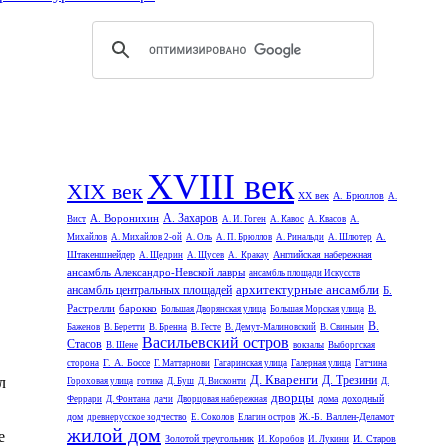
XVIII век
XIX век
XX век
А. Брюллов
А.
А. Захаров
А. Воронихин
Вист
А. И. Гоген
А. Кавос
А. Квасов
А.
А.
Михайлов
А. Михайлов 2-ой
А. Оль
А. П. Брюллов
А. Ринальди
А. Шлютер
Штакеншнейдер
Английская набережная
А. Щедрин
А. Щусев
А. Кракау
ансамбль Александро-Невской лавры
ансамбль площади Искусств
архитектурные ансамбли
ансамбль центральных площадей
Б.
Растрелли
барокко
Большая Дворянская улица
Большая Морская улица
В.
В.
Баженов
В. Беретти
В. Бренна
В. Гесте
В. Демут-Малиновский
В. Свиньин
Васильевский остров
Стасов
В. Шене
вокзалы
Выборгская
Г. А. Боссе
сторона
Г. Маттарнови
Гагаринская улица
Галерная улица
Гатчина
Д. Кваренги
Д. Трезини
л
Гороховая улица
готика
Д. Буш
Д. Висконти
Д.
дворцы
дома
доходный
Феррари
Д. Фонтана
дачи
Дворцовая набережная
дом
Ж.-Б. Валлен-Деламот
древнерусское зодчество
Е. Соколов
Елагин остров
жилой дом
е
Золотой треугольник
И. Старов
И. Коробов
И. Лукини