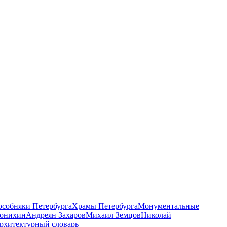
 особняки Петербурга
Храмы Петербурга
Монументальные
онихин
Андреян Захаров
Михаил Земцов
Николай
рхитектурный словарь