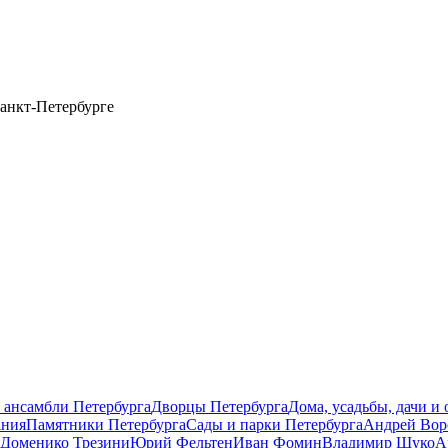
анкт-Петербурге
 ансамбли Петербурга
Дворцы Петербурга
Дома, усадьбы, дачи и
ания
Памятники Петербурга
Сады и парки Петербурга
Андрей Вор
Доменико Трезини
Юрий Фельтен
Иван Фомин
Владимир Щуко
А