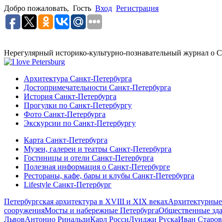
Добро пожаловать,
Гость
Вход
Регистрация
Нерегулярный историко-культурно-познавательный журнал о С
Архитектура Санкт-Петербурга
Достопримечательности Санкт-Петербурга
История Санкт-Петербурга
Прогулки по Санкт-Петербургу
Фото Санкт-Петербурга
Экскурсии по Санкт-Петербургу
Карта Санкт-Петербурга
Музеи, галереи и театры Санкт-Петербурга
Гостиницы и отели Санкт-Петербурга
Полезная информация о Санкт-Петербурге
Рестораны, кафе, бары и клубы Санкт-Петербурга
Lifestyle Санкт-Петербург
Петербургская архитектура в XVIII и XIX веках
Архитектурные
сооружения
Мосты и набережные Петербурга
Общественные зд
Львов
Антонио Ринальди
Карл Росси
Луиджи Руска
Иван Старов