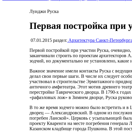
Луиджи Руска
Первая постройка при у
07.01.2015
раздел:
Архитектура Санкт-Петербург
Первой постройкой при участии Руска, очевидно, 
заканчивали строить по проектам архитекторов А.
зодчий, но документально не установлено, какие
Важное значение имели контакты Руска с ведущим
делал свои первые шаги. В числе их следует особ
участвовал в строительстве Эрмитажного придвор
античного амфитеатра. Этот мотив древнего теат
перестройке Таврического дворца. В 1790-х года
«рафаэловых лож» в Зимнем дворце, Руска руково
В то же время зодчего можно было встретить и в 
дворец — Александровский. В одном из послужных
погребен Ланской». Церковь с усыпальницей была 
проекту Кваренги на месте погребения генерала Л
Казанском кладбище города Пушкина. В этой пост