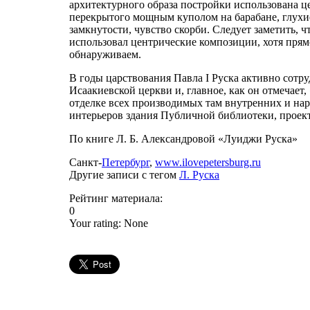
архитектурного образа постройки использована ц
перекрытого мощным куполом на барабане, глухи
замкнутости, чувство скорби. Следует заметить, 
использовал центрические композиции, хотя пря
обнаруживаем.
В годы царствования Павла I Руска активно сотру
Исаакиевской церкви и, главное, как он отмечает,
отделке всех производимых там внутренних и нар
интерьеров здания Публичной библиотеки, проект
По книге Л. Б. Александровой «Луиджи Руска»
Санкт-
Петербург
,
www.ilovepetersburg.ru
Другие записи с тегом
Л. Руска
Рейтинг материала:
0
Your rating:
None