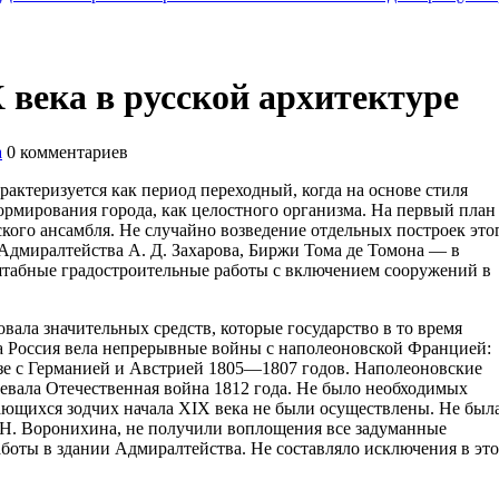
 века в русской архитектуре
а
0
комментариев
рактеризуется как период переходный, когда на основе стиля
рмирования города, как целостного организма. На первый план
кого ансамбля. Не случайно возведение отдельных построек это
Адмиралтейства А. Д. Захарова, Биржи Тома де Томона — в
сштабные градостроительные работы с включением сооружений в
.
вала значительных средств, которые государство в то время
ка Россия вела непрерывные войны с наполеоновской Францией:
юзе с Германией и Австрией 1805—1807 годов. Наполеоновские
евала Отечественная война 1812 года. Не было необходимых
ающихся зодчих начала XIX века не были осуществлены. Не был
. Н. Воронихина, не получили воплощения все задуманные
боты в здании Адмиралтейства. Не составляло исключения в эт