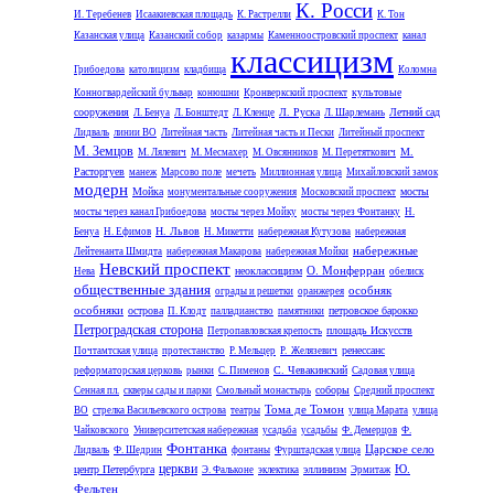
К. Росси
И. Теребенев
Исаакиевская площадь
К. Растрелли
К. Тон
Казанская улица
Казанский собор
казармы
Каменноостровский проспект
канал
классицизм
Грибоедова
католицизм
кладбища
Коломна
культовые
Конногвардейский бульвар
конюшни
Кронверкский проспект
сооружения
Л. Руска
Летний сад
Л. Бенуа
Л. Бонштедт
Л. Кленце
Л. Шарлемань
Лидваль
линии ВО
Литейная часть
Литейная часть и Пески
Литейный проспект
М. Земцов
М.
М. Лялевич
М. Месмахер
М. Овсянников
М. Перетяткович
Расторгуев
манеж
Марсово поле
мечеть
Миллионная улица
Михайловский замок
модерн
Мойка
мосты
монументальные сооружения
Московский проспект
мосты через канал Грибоедова
мосты через Мойку
мосты через Фонтанку
Н.
Н. Львов
Бенуа
Н. Ефимов
Н. Микетти
набережная Кутузова
набережная
набережные
Лейтенанта Шмидта
набережная Макарова
набережная Мойки
Невский проспект
О. Монферран
неоклассицизм
Нева
обелиск
общественные здания
особняк
ограды и решетки
оранжерея
особняки
острова
петровское барокко
П. Клодт
палладианство
памятники
Петроградская сторона
площадь Искусств
Петропавловская крепость
ренессанс
Почтамтская улица
протестанство
Р. Мельцер
Р. Желязевич
С. Чевакинский
реформаторская церковь
рынки
С. Пименов
Садовая улица
соборы
Сенная пл.
скверы сады и парки
Смольный монастырь
Средний проспект
Тома де Томон
ВО
стрелка Васильевского острова
театры
улица Марата
улица
Чайковского
Университетская набережная
усадьба
усадьбы
Ф. Демерцов
Ф.
Фонтанка
Царское село
Лидваль
Ф. Шедрин
фонтаны
Фурштадская улица
церкви
Ю.
центр Петербурга
эллинизм
Э. Фальконе
эклектика
Эрмитаж
Фельтен