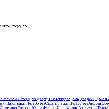
анкт-Петербурге
 ансамбли Петербурга
Дворцы Петербурга
Дома, усадьбы, дачи и
ания
Памятники Петербурга
Сады и парки Петербурга
Андрей Вор
Доменико Трезини
Юрий Фельтен
Иван Фомин
Владимир Щуко
А