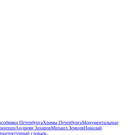
 особняки Петербурга
Храмы Петербурга
Монументальные
онихин
Андреян Захаров
Михаил Земцов
Николай
рхитектурный словарь