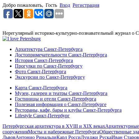
Добро пожаловать,
Гость
Вход
Регистрация
Нерегулярный историко-культурно-познавательный журнал о С
Архитектура Санкт-Петербурга
Достопримечательности Санкт-Петербурга
История Санкт-Петербурга
Прогулки по Санкт-Петербургу
Фото Санкт-Петербурга
Экскурсии по Санкт-Петербургу
Карта Санкт-Петербурга
Музеи, галереи и театры Санкт-Петербурга
Гостиницы и отели Санкт-Петербурга
Полезная информация о Санкт-Петербурге
Рестораны, кафе, бары и клубы Санкт-Петербурга
Lifestyle Санкт-Петербург
Петербургская архитектура в XVIII и XIX веках
Архитектурные
сооружения
Мосты и набережные Петербурга
Общественные зд
Львов
Антонио Ринальди
Карл Росси
Луиджи Руска
Иван Старов