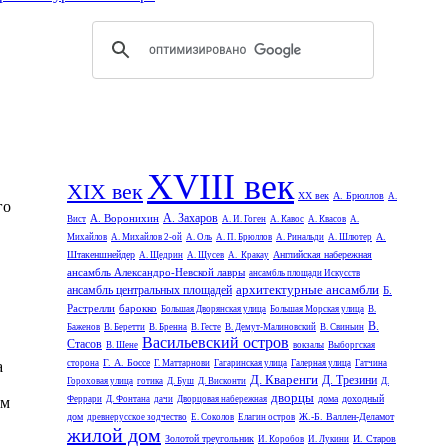
XVIII век
XIX век
XX век
А. Брюллов
А.
го
А. Захаров
А. Воронихин
Вист
А. И. Гоген
А. Кавос
А. Квасов
А.
А.
Михайлов
А. Михайлов 2-ой
А. Оль
А. П. Брюллов
А. Ринальди
А. Шлютер
Штакеншнейдер
Английская набережная
А. Щедрин
А. Щусев
А. Кракау
ансамбль Александро-Невской лавры
ансамбль площади Искусств
архитектурные ансамбли
ансамбль центральных площадей
Б.
Растрелли
барокко
Большая Дворянская улица
Большая Морская улица
В.
В.
Баженов
В. Беретти
В. Бренна
В. Гесте
В. Демут-Малиновский
В. Свиньин
Васильевский остров
Стасов
В. Шене
вокзалы
Выборгская
Г. А. Боссе
а
сторона
Г. Маттарнови
Гагаринская улица
Галерная улица
Гатчина
Д. Кваренги
Д. Трезини
Гороховая улица
готика
Д. Буш
Д. Висконти
Д.
дворцы
дома
доходный
ом
Феррари
Д. Фонтана
дачи
Дворцовая набережная
дом
Ж.-Б. Валлен-Деламот
древнерусское зодчество
Е. Соколов
Елагин остров
жилой дом
Золотой треугольник
И. Старов
И. Коробов
И. Лукини