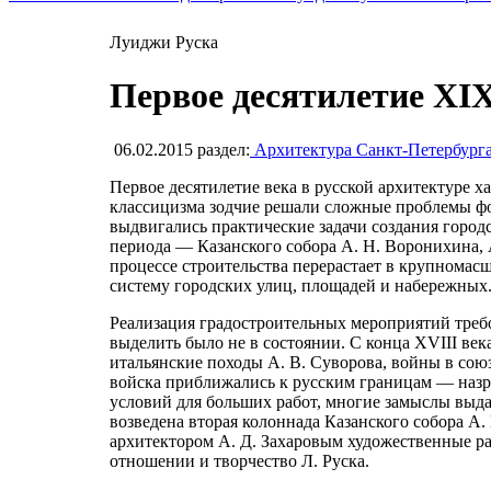
Луиджи Руска
Первое десятилетие XIX
06.02.2015
раздел:
Архитектура Санкт-Петербург
Первое десятилетие века в русской архитектуре ха
классицизма зодчие решали сложные проблемы фо
выдвигались практические задачи создания городс
периода — Казанского собора А. Н. Воронихина, 
процессе строительства перерастает в крупнома
систему городских улиц, площадей и набережных
Реализация градостроительных мероприятий требо
выделить было не в состоянии. С конца XVIII ве
итальянские походы А. В. Суворова, войны в со
войска приближались к русским границам — назр
условий для больших работ, многие замыслы выд
возведена вторая колоннада Казанского собора А
архитектором А. Д. Захаровым художественные ра
отношении и творчество Л. Руска.