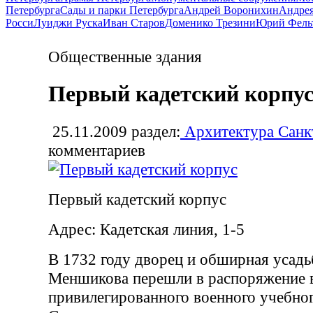
Петербурга
Сады и парки Петербурга
Андрей Воронихин
Андрея
Росси
Луиджи Руска
Иван Старов
Доменико Трезини
Юрий Фель
Общественные здания
Первый кадетский корпу
25.11.2009
раздел:
Архитектура Санк
комментариев
Первый кадетский корпус
Адрес: Кадетская линия, 1-5
В 1732 году дворец и обширная усадь
Меншикова перешли в распоряжение в
привилегированного военного учебно