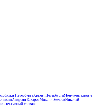
 особняки Петербурга
Храмы Петербурга
Монументальные
онихин
Андреян Захаров
Михаил Земцов
Николай
рхитектурный словарь