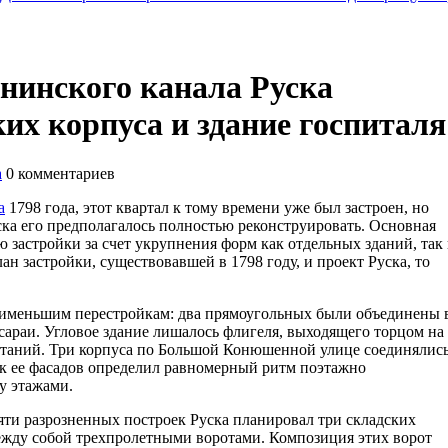
нинского канала Руска
их корпуса и здание госпиталя
а
0
комментариев
а
1798 года, этот квартал к тому времени уже был застроен, но
ска его предполагалось полностью реконструировать. Основная
 застройки за счет укрупнения форм как отдельных зданий, так
ан застройки, существовавшей в 1798 году, и проект Руска, то
аименьшим перестройкам: два прямоугольных были объединены 
сараи. Угловое здание лишалось флигеля, выходящего торцом на
таний. Три корпуса по Большой Конюшенной улице соединялись
к ее фасадов определил равномерный ритм поэтажно
у этажами.
ти разрозненных построек Руска планировал три складских
между собой трехпролетными воротами. Композиция этих ворот