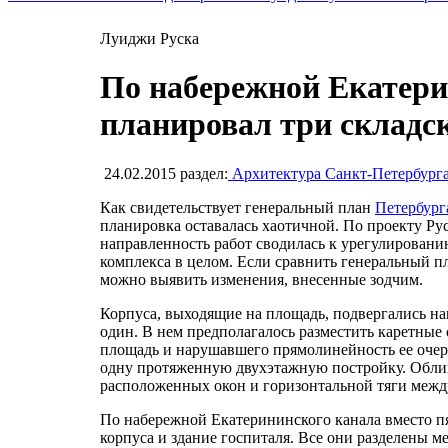
Луиджи Руска
По набережной Екатери
планировал три складск
24.02.2015
раздел:
Архитектура Санкт-Петербург
Как свидетельствует генеральный план
Петербург
планировка оставалась хаотичной. По проекту Ру
направленность работ сводилась к урегулированию
комплекса в целом. Если сравнить генеральный пл
можно выявить изменения, внесенные зодчим.
Корпуса, выходящие на площадь, подвергались н
один. В нем предполагалось разместить каретные 
площадь и нарушавшего прямолинейность ее очер
одну протяженную двухэтажную постройку. Обли
расположенных окон и горизонтальной тяги межд
По набережной Екатерининского канала вместо пя
корпуса и здание госпиталя. Все они разделены 