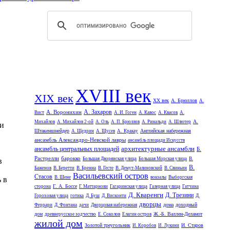
XVIII век
XIX век
XX век
А. Брюллов
А.
А. Захаров
А. Воронихин
Вист
А. И. Гоген
А. Кавос
А. Квасов
А.
А.
Михайлов
А. Михайлов 2-ой
А. Оль
А. П. Брюллов
А. Ринальди
А. Шлютер
 и
Штакеншнейдер
Английская набережная
А. Щедрин
А. Щусев
А. Кракау
ансамбль Александро-Невской лавры
ансамбль площади Искусств
архитектурные ансамбли
ансамбль центральных площадей
Б.
Растрелли
барокко
Большая Дворянская улица
Большая Морская улица
В.
в
В.
Баженов
В. Беретти
В. Бренна
В. Гесте
В. Демут-Малиновский
В. Свиньин
Васильевский остров
Стасов
В. Шене
вокзалы
Выборгская
 в
Г. А. Боссе
сторона
Г. Маттарнови
Гагаринская улица
Галерная улица
Гатчина
Д. Кваренги
Д. Трезини
Гороховая улица
готика
Д. Буш
Д. Висконти
Д.
дворцы
дома
доходный
Феррари
Д. Фонтана
дачи
Дворцовая набережная
дом
Ж.-Б. Валлен-Деламот
древнерусское зодчество
Е. Соколов
Елагин остров
жилой дом
Золотой треугольник
И. Старов
И. Коробов
И. Лукини