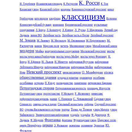
К. Росси
И. Теребенев
Исаакиевская площадь
К. Растрелли
К. Тон
Казанская улица
Казанский собор
казармы
Каменноостровский проспект
канал
классицизм
Грибоедова
католицизм
кладбища
Коломна
культовые
Конногвардейский бульвар
конюшни
Кронверкский проспект
сооружения
Л. Руска
Летний сад
Л. Бенуа
Л. Бонштедт
Л. Кленце
Л. Шарлемань
Лидваль
линии ВО
Литейная часть
Литейная часть и Пески
Литейный проспект
М. Земцов
М.
М. Лялевич
М. Месмахер
М. Овсянников
М. Перетяткович
Расторгуев
манеж
Марсово поле
мечеть
Миллионная улица
Михайловский замок
модерн
Мойка
мосты
монументальные сооружения
Московский проспект
мосты через канал Грибоедова
мосты через Мойку
мосты через Фонтанку
Н.
Н. Львов
Бенуа
Н. Ефимов
Н. Микетти
набережная Кутузова
набережная
набережные
Лейтенанта Шмидта
набережная Макарова
набережная Мойки
Невский проспект
О. Монферран
неоклассицизм
Нева
обелиск
общественные здания
особняк
ограды и решетки
оранжерея
особняки
острова
петровское барокко
П. Клодт
палладианство
памятники
Петроградская сторона
площадь Искусств
Петропавловская крепость
ренессанс
Почтамтская улица
протестанство
Р. Мельцер
Р. Желязевич
С. Чевакинский
реформаторская церковь
рынки
С. Пименов
Садовая улица
соборы
Сенная пл.
скверы сады и парки
Смольный монастырь
Средний проспект
Тома де Томон
ВО
стрелка Васильевского острова
театры
улица Марата
улица
Чайковского
Университетская набережная
усадьба
усадьбы
Ф. Демерцов
Ф.
Фонтанка
Царское село
Лидваль
Ф. Шедрин
фонтаны
Фурштадская улица
церкви
Ю.
центр Петербурга
эллинизм
Э. Фальконе
эклектика
Эрмитаж
Фельтен