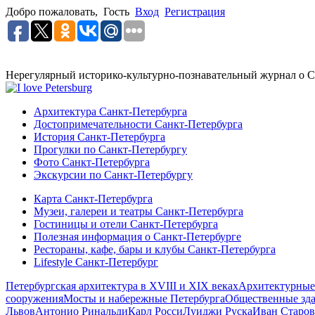
Добро пожаловать,
Гость
Вход
Регистрация
Нерегулярный историко-культурно-познавательный журнал о С
Архитектура Санкт-Петербурга
Достопримечательности Санкт-Петербурга
История Санкт-Петербурга
Прогулки по Санкт-Петербургу
Фото Санкт-Петербурга
Экскурсии по Санкт-Петербургу
Карта Санкт-Петербурга
Музеи, галереи и театры Санкт-Петербурга
Гостиницы и отели Санкт-Петербурга
Полезная информация о Санкт-Петербурге
Рестораны, кафе, бары и клубы Санкт-Петербурга
Lifestyle Санкт-Петербург
Петербургская архитектура в XVIII и XIX веках
Архитектурные
сооружения
Мосты и набережные Петербурга
Общественные зд
Львов
Антонио Ринальди
Карл Росси
Луиджи Руска
Иван Старов