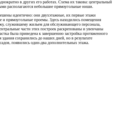
однократно в других его работах. Схема их такова: центральный
рыми располагаются небольшие прямоугольные ниши.
решены идентично: они двухэтажные, их первые этажи
е и прямоугольные проемы. Здесь находились помещения
тажу, служившему жильем для обслуживающего персонала,
ентральные части этих построек раскрепованы и увенчаны
частка была приведена к завершению застройка протяженного
 здания сохранились до наших дней, но в результате
садов, появились один-два дополнительных этажа.