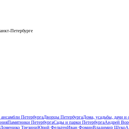
анкт-Петербурге
 ансамбли Петербурга
Дворцы Петербурга
Дома, усадьбы, дачи и
ания
Памятники Петербурга
Сады и парки Петербурга
Андрей Вор
Доменико Трезини
Юрий Фельтен
Иван Фомин
Владимир Щуко
А