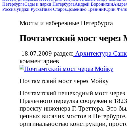
Петербурга
Сады и парки Петербурга
Андрей Воронихин
Андрея
Росси
Луиджи Руска
Иван Старов
Доменико Трезини
Юрий Фель
Мосты и набережные Петербурга
Почтамтский мост через
18.07.2009
раздел:
Архитектура Санк
комментариев
Почтамтский мост через Мойку
Почтамтский пешеходный мост через
Прачечного переулка сооружен в 1823
проекту инженера Г. Треттера. Это бы
цепных висячих мостов в Петербурге.
оригинальностью конструкции, прост