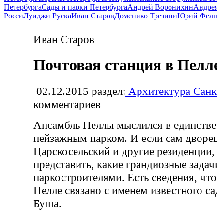
Петербурга
Сады и парки Петербурга
Андрей Воронихин
Андрея
Росси
Луиджи Руска
Иван Старов
Доменико Трезини
Юрий Фель
Иван Старов
Почтовая станция в Пелл
02.12.2015
раздел:
Архитектура Санк
комментариев
Ансамбль Пеллы мыслился в единств
пейзажным парком. И если сам дворе
Царскосельский и другие резиденции,
представить, какие грандиозные задач
паркостроителями. Есть сведения, что
Пелле связано с именем известного са
Буша.