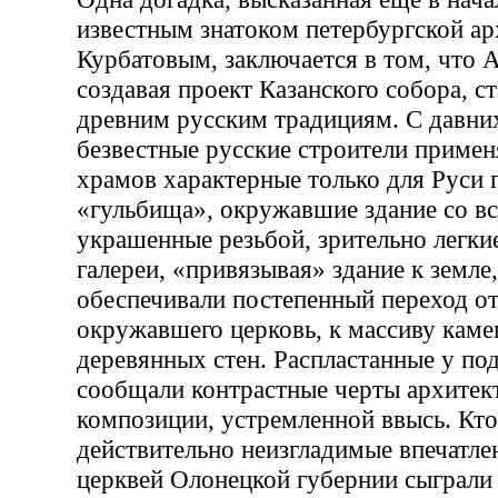
известным знатоком петербургской ар
Курбатовым, заключается в том, что 
создавая проект Казанского собора, с
древним русским традициям. С давни
безвестные русские строители примен
храмов характерные только для Руси 
«гульбища», окружавшие здание со в
украшенные резьбой, зрительно легкие
галереи, «привязывая» здание к земле,
обеспечивали постепенный переход от
окружавшего церковь, к массиву кам
деревянных стен. Распластанные у по
сообщали контрастные черты архитек
композиции, устремленной ввысь. Кто 
действительно неизгладимые впечатле
церквей Олонецкой губернии сыграли 