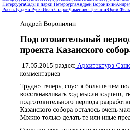
Петербурга
Сады и парки Петербурга
Андрей Воронихин
Андрея
Росси
Луиджи Руска
Иван Старов
Доменико Трезини
Юрий Фель
Андрей Воронихин
Подготовительный период
проекта Казанского собор
17.05.2015
раздел:
Архитектура Санк
комментариев
Трудно теперь, спустя больше чем пол
восстанавливать ход мысли зодчего, т
подготовительного периода разработк
Казанского собора осталось очень мал
Можно только делать те или иные пре
Одна догадка, высказанная еще в нач