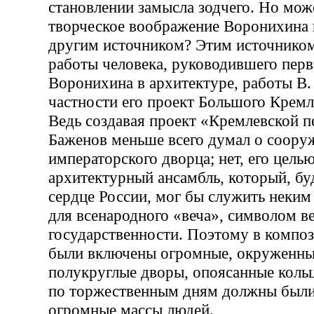
становлении замысла зодчего. Но мож
творческое воображение Воронихина 
другим источником? Этим источником
работы человека, руководившего пер
Воронихина в архитектуре, работы В. 
частности его проект Большого Кремл
Ведь создавая проект «Кремлевской п
Баженов меньше всего думал о соору
императорского дворца; нет, его цел
архитектурный ансамбль, который, бу
сердце России, мог бы служить неки
для всенародного «веча», символом в
государственности. Поэтому в компо
были включены огромные, окруженны
полукруглые дворы, опоясанные кольц
по торжественным дням должны были
огромные массы людей.