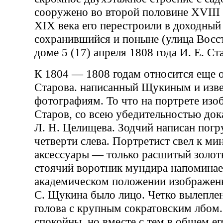
сооружено во второй половине XVIII 
XIX века его перестроили в доходный
сохранившийся и поныне (улица Восст
доме 5 (17) апреля 1808 года И. Е. Ст
К 1804 — 1808 годам относится еще 
Старова. написанный Щукиным и изв
фотографиям. То что на портрете изо
Старов, со всею убедительностью док
Л. Н. Целищева. Зодчий написан погр
четверти слева. Портретист свел к м
аксессуары — только расшитый золо
стоячий воротник мундира напоминае
академическом положении изображенн
С. Щукина было лицо. Четко вылепле
голова с крупным сократовским лбом.
спокойны, но вместе с тем в общем е