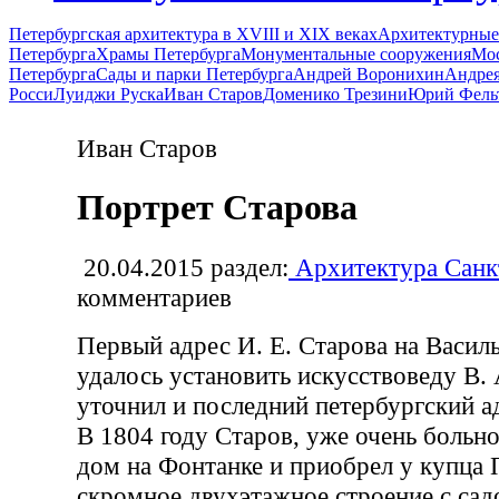
Петербургская архитектура в XVIII и XIX веках
Архитектурные
Петербурга
Храмы Петербурга
Монументальные сооружения
Мос
Петербурга
Сады и парки Петербурга
Андрей Воронихин
Андрея
Росси
Луиджи Руска
Иван Старов
Доменико Трезини
Юрий Фель
Иван Старов
Портрет Старова
20.04.2015
раздел:
Архитектура Санк
комментариев
Первый адрес И. Е. Старова на Васил
удалось установить искусствоведу В.
уточнил и последний петербургский ад
В 1804 году Старов, уже очень больно
дом на Фонтанке и приобрел у купца П
скромное двухэтажное строение с сад