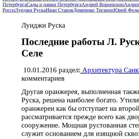
Петербурга
Сады и парки Петербурга
Андрей Воронихин
Андрея
Росси
Луиджи Руска
Иван Старов
Доменико Трезини
Юрий Фель
Луиджи Руска
Последние работы Л. Рус
Селе
10.01.2016
раздел:
Архитектура Санк
комментариев
Другая оранжерея, выполненная также
Руска, решена наиболее богато. Утил
оранжереи как бы отступает на второй
рассматривается прежде всего как дв
сооружение. Мощная рустованная сте
служит основанием для изящной скво