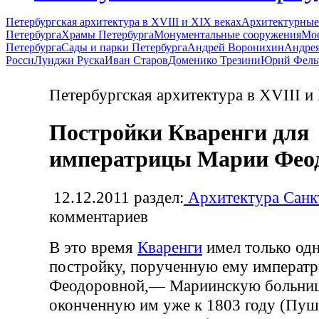
Петербургская архитектура в XVIII и XIX веках
Архитектурные
Петербурга
Храмы Петербурга
Монументальные сооружения
Мос
Петербурга
Сады и парки Петербурга
Андрей Воронихин
Андрея
Росси
Луиджи Руска
Иван Старов
Доменико Трезини
Юрий Фель
Петербургская архитектура в XVIII и
Постройки Кваренги для
императрицы Марии Фео
12.12.2011
раздел:
Архитектура Санк
комментариев
В это время
Кваренги
имел только од
постройку, порученную ему императ
Феодоровной,— Мариинскую больниц
оконченную им уже к 1803 году (Пуш