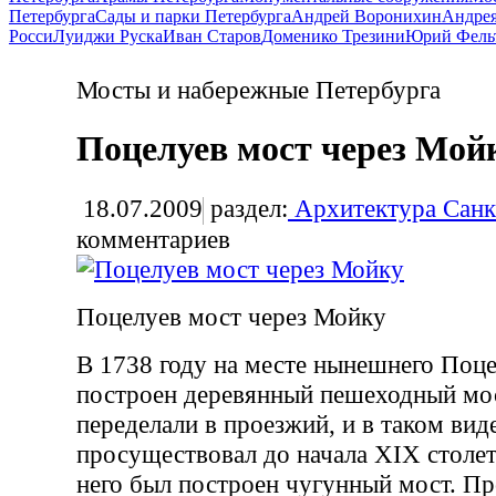
Петербурга
Сады и парки Петербурга
Андрей Воронихин
Андрея
Росси
Луиджи Руска
Иван Старов
Доменико Трезини
Юрий Фель
Мосты и набережные Петербурга
Поцелуев мост через Мой
18.07.2009
раздел:
Архитектура Санк
комментариев
Поцелуев мост через Мойку
В 1738 году на месте нынешнего Поц
построен деревянный пешеходный мост
переделали в проезжий, и в таком вид
просуществовал до начала XIX столет
него был построен чугунный мост. Пр