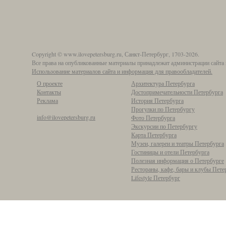
Copyright © www.ilovepetersburg.ru, Санкт-Петербург, 1703-2026.
Все права на опубликованные материалы принадлежат администрации сайта 
Использование материалов сайта и информация для правообладателей.
О проекте
Архитектура Петербурга
Контакты
Достопримечательности Петербурга
Реклама
История Петербурга
Прогулки по Петербургу
info@ilovepetersburg.ru
Фото Петербурга
Экскурсии по Петербургу
Карта Петербурга
Музеи, галереи и театры Петербурга
Гостиницы и отели Петербурга
Полезная информация о Петербурге
Рестораны, кафе, бары и клубы Пете
Lifestyle Петербург