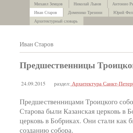
Михаил Земцов
Николай Львов
Антонио Р
Иван Старов
Доменико Трезини
Юрий Фел
Архитектурный словарь
Иван Старов
Предшественницы Троицког
24.09.2015
раздел:
Архитектура Санкт-Петер
Предшественницами Троицкого собор
Старова были Казанская церковь в Б
церковь в Бобриках. Они стали как 
созданию собора.