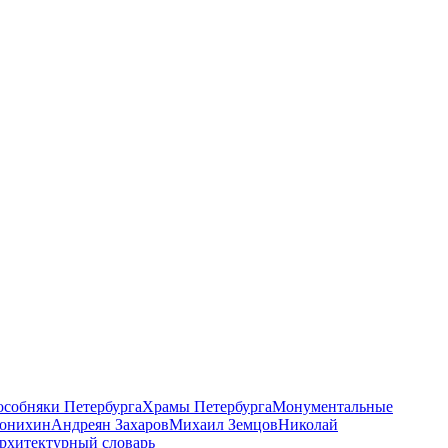
 особняки Петербурга
Храмы Петербурга
Монументальные
онихин
Андреян Захаров
Михаил Земцов
Николай
рхитектурный словарь