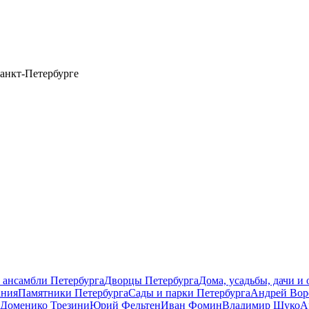
анкт-Петербурге
 ансамбли Петербурга
Дворцы Петербурга
Дома, усадьбы, дачи и
ания
Памятники Петербурга
Сады и парки Петербурга
Андрей Вор
Доменико Трезини
Юрий Фельтен
Иван Фомин
Владимир Щуко
А