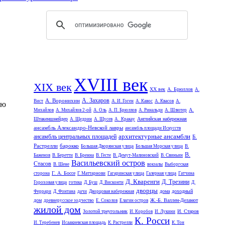
XVIII век
XIX век
XX век
А. Брюллов
А.
А. Захаров
А. Воронихин
Вист
А. И. Гоген
А. Кавос
А. Квасов
А.
ию
А.
Михайлов
А. Михайлов 2-ой
А. Оль
А. П. Брюллов
А. Ринальди
А. Шлютер
Штакеншнейдер
Английская набережная
А. Щедрин
А. Щусев
А. Кракау
ансамбль Александро-Невской лавры
ансамбль площади Искусств
архитектурные ансамбли
ансамбль центральных площадей
Б.
Растрелли
барокко
Большая Дворянская улица
Большая Морская улица
В.
В.
Баженов
В. Беретти
В. Бренна
В. Гесте
В. Демут-Малиновский
В. Свиньин
Васильевский остров
Стасов
В. Шене
вокзалы
Выборгская
Г. А. Боссе
сторона
Г. Маттарнови
Гагаринская улица
Галерная улица
Гатчина
Д. Кваренги
Д. Трезини
Гороховая улица
готика
Д. Буш
Д. Висконти
Д.
дворцы
дома
доходный
Феррари
Д. Фонтана
дачи
Дворцовая набережная
дом
Ж.-Б. Валлен-Деламот
древнерусское зодчество
Е. Соколов
Елагин остров
жилой дом
Золотой треугольник
И. Старов
И. Коробов
И. Лукини
К. Росси
И. Теребенев
Исаакиевская площадь
К. Растрелли
К. Тон