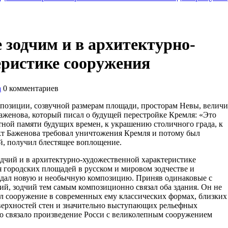
зодчим и в архитектурно-
еристике сооружения
а
0
комментариев
мпозиции, созвучной размерам площади, просторам Невы, велич
Баженова, который писал о будущей перестройке Кремля: «Это
ертной памяти будущих времен, к украшению столичного града, к
кт Баженова требовал уничтожения Кремля и потому был
ый, получил блестящее воплощение.
дчий и в архитектурно-художественной характеристике
 городских площадей в русском и мировом зодчестве и
здал новую и необычную композицию. Приняв одинаковые с
й, зодчий тем самым композиционно связал оба здания. Он не
ал сооружение в современных ему классических формах, близких
оверхностей стен и значительно выступающих рельефных
о связало произведение Росси с великолепным сооружением