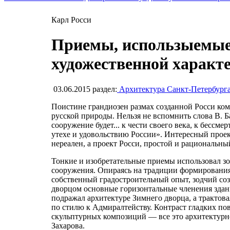
Карл Росси
Приемы, использыемые 
художественной характ
03.06.2015
раздел:
Архитектура Санкт-Петербург
Поистине грандиозен размах созданной Росси ко
русской природы. Нельзя не вспомнить слова В. 
сооружение будет... к чести своего века, к бессм
утехе и удовольствию России». Интересный прое
нереален, а проект Росси, простой и рациональн
Тонкие и изобретательные приемы использовал зо
сооружения. Опираясь на традиции формирования
собственный градостроительный опыт, зодчий со
дворцом основные горизонтальные членения здани
подражал архитектуре Зимнего дворца, а трактов
по стилю к Адмиралтейству. Контраст гладких п
скульптурных композиций — все это архитектурн
Захарова.