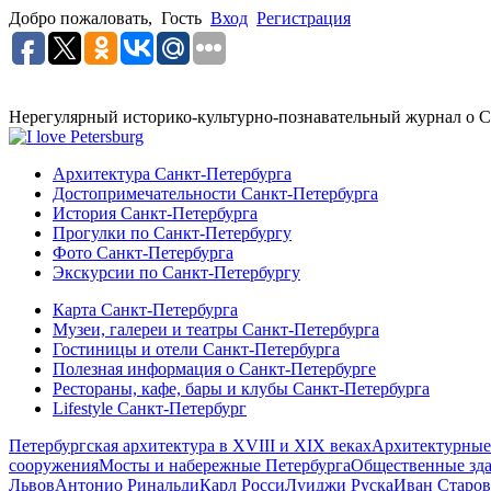
Добро пожаловать,
Гость
Вход
Регистрация
Нерегулярный историко-культурно-познавательный журнал о С
Архитектура Санкт-Петербурга
Достопримечательности Санкт-Петербурга
История Санкт-Петербурга
Прогулки по Санкт-Петербургу
Фото Санкт-Петербурга
Экскурсии по Санкт-Петербургу
Карта Санкт-Петербурга
Музеи, галереи и театры Санкт-Петербурга
Гостиницы и отели Санкт-Петербурга
Полезная информация о Санкт-Петербурге
Рестораны, кафе, бары и клубы Санкт-Петербурга
Lifestyle Санкт-Петербург
Петербургская архитектура в XVIII и XIX веках
Архитектурные
сооружения
Мосты и набережные Петербурга
Общественные зд
Львов
Антонио Ринальди
Карл Росси
Луиджи Руска
Иван Старов