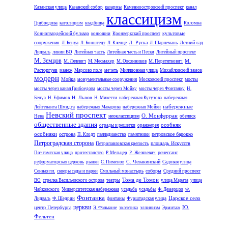
Казанская улица
Казанский собор
казармы
Каменноостровский проспект
канал
классицизм
Грибоедова
католицизм
кладбища
Коломна
культовые
Конногвардейский бульвар
конюшни
Кронверкский проспект
сооружения
Л. Руска
Летний сад
Л. Бенуа
Л. Бонштедт
Л. Кленце
Л. Шарлемань
Лидваль
линии ВО
Литейная часть
Литейная часть и Пески
Литейный проспект
М. Земцов
М.
М. Лялевич
М. Месмахер
М. Овсянников
М. Перетяткович
Расторгуев
манеж
Марсово поле
мечеть
Миллионная улица
Михайловский замок
модерн
Мойка
мосты
монументальные сооружения
Московский проспект
мосты через канал Грибоедова
мосты через Мойку
мосты через Фонтанку
Н.
Н. Львов
Бенуа
Н. Ефимов
Н. Микетти
набережная Кутузова
набережная
набережные
Лейтенанта Шмидта
набережная Макарова
набережная Мойки
Невский проспект
О. Монферран
неоклассицизм
Нева
обелиск
общественные здания
особняк
ограды и решетки
оранжерея
особняки
острова
петровское барокко
П. Клодт
палладианство
памятники
Петроградская сторона
площадь Искусств
Петропавловская крепость
ренессанс
Почтамтская улица
протестанство
Р. Мельцер
Р. Желязевич
С. Чевакинский
реформаторская церковь
рынки
С. Пименов
Садовая улица
соборы
Сенная пл.
скверы сады и парки
Смольный монастырь
Средний проспект
Тома де Томон
ВО
стрелка Васильевского острова
театры
улица Марата
улица
Чайковского
Университетская набережная
усадьба
усадьбы
Ф. Демерцов
Ф.
Фонтанка
Царское село
Лидваль
Ф. Шедрин
фонтаны
Фурштадская улица
церкви
Ю.
центр Петербурга
эллинизм
Э. Фальконе
эклектика
Эрмитаж
Фельтен