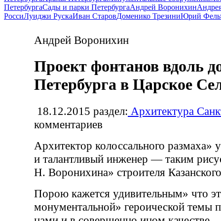
Петербурга
Сады и парки Петербурга
Андрей Воронихин
Андрея
Росси
Луиджи Руска
Иван Старов
Доменико Трезини
Юрий Фель
Андрей Воронихин
Проект фонтанов вдоль д
Петербурга в Царское Се
18.12.2015
раздел:
Архитектура Санк
комментариев
Архитектор колоссального размаха» 
и талантливый инженер — таким рисуе
Н. Воронихина» строителя Казанского
Порою кажется удивительным» что эт
монументальной» героической темы п
нами и в совершенно ином качестве —