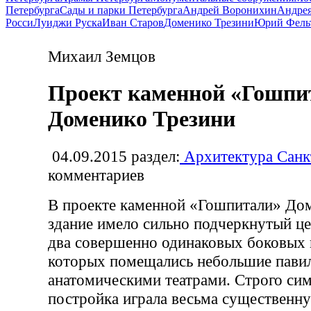
Петербурга
Сады и парки Петербурга
Андрей Воронихин
Андрея
Росси
Луиджи Руска
Иван Старов
Доменико Трезини
Юрий Фель
Михаил Земцов
Проект каменной «Гошпи
Доменико Трезини
04.09.2015
раздел:
Архитектура Санк
комментариев
В проекте каменной «Гошпитали» До
здание имело сильно подчеркнутый це
два совершенно одинаковых боковых к
которых помещались небольшие пави
анатомическими театрами. Строго си
постройка играла весьма существенну