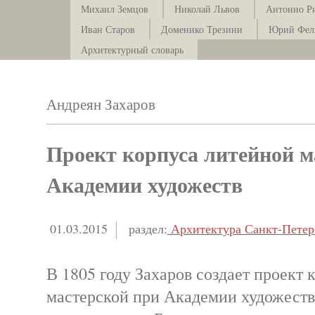
Михаил Земцов
Николай Львов
Антонио Р
Иван Старов
Доменико Трезини
Юрий Фел
Архитектурный словарь
Андреян Захаров
Проект корпуса литейной м
Академии художеств
01.03.2015
раздел:
Архитектура Санкт-Петер
В 1805 году Захаров создает проект 
мастерской при Академии художеств 