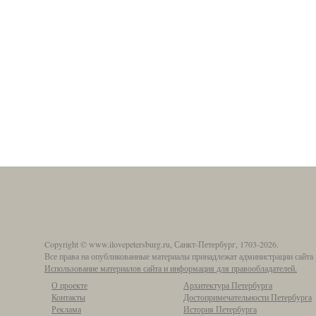
Copyright © www.ilovepetersburg.ru, Санкт-Петербург, 1703-2026.
Все права на опубликованные материалы принадлежат администрации сайта 
Использование материалов сайта и информация для правообладателей.
О проекте
Архитектура Петербурга
Контакты
Достопримечательности Петербурга
Реклама
История Петербурга