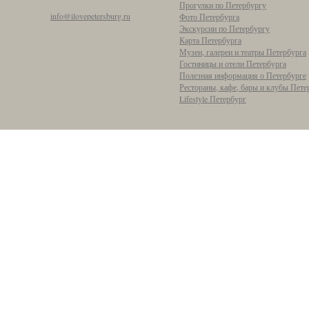
Прогулки по Петербургу
info@ilovepetersburg.ru
Фото Петербурга
Экскурсии по Петербургу
Карта Петербурга
Музеи, галереи и театры Петербурга
Гостиницы и отели Петербурга
Полезная информация о Петербурге
Рестораны, кафе, бары и клубы Пете
Lifestyle Петербург