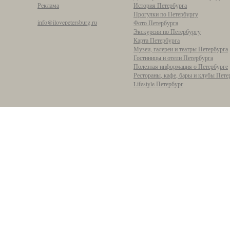
Реклама
История Петербурга
Прогулки по Петербургу
info@ilovepetersburg.ru
Фото Петербурга
Экскурсии по Петербургу
Карта Петербурга
Музеи, галереи и театры Петербурга
Гостиницы и отели Петербурга
Полезная информация о Петербурге
Рестораны, кафе, бары и клубы Пете
Lifestyle Петербург