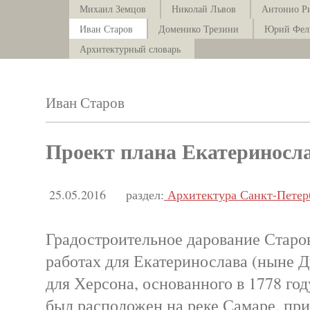
Михаил Земцов
Николай Львов
Антонио Р
Иван Старов
Доменико Трезини
Юрий Фел
Архитектурный словарь
Иван Старов
Проект плана Екатериносла
25.05.2016
раздел:
Архитектура Санкт-Петер
Градостроительное дарование Старов
работах для Екатеринослава (ныне Д
для Херсона, основанного в 1778 го
был расположен на реке Самаре, при