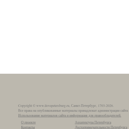
Copyright © www.ilovepetersburg.ru, Санкт-Петербург, 1703-2026.
Все права на опубликованные материалы принадлежат администрации сайта 
Использование материалов сайта и информация для правообладателей.
О проекте
Архитектура Петербурга
Контакты
Достопримечательности Петербурга