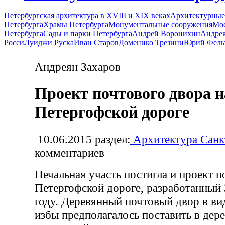
Петербургская архитектура в XVIII и XIX веках
Архитектурные
Петербурга
Храмы Петербурга
Монументальные сооружения
Мос
Петербурга
Сады и парки Петербурга
Андрей Воронихин
Андрея
Росси
Луиджи Руска
Иван Старов
Доменико Трезини
Юрий Фель
Андреян Захаров
Проект почтового двора н
Петергофской дороге
10.06.2015
раздел:
Архитектура Санк
комментариев
Печальная участь постигла и проект п
Петергофской дороге, разработанный
году. Деревянный почтовый двор в ви
избы предполагалось поставить в дере